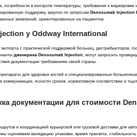
, потребности в контроле температуры, требования к маркировке
урированную поддержку закупок по запросам
Denosumab Injection 
анных заявлений, ориентированных на пациентов.
ection у Oddway International
о экспорта с практической поддержкой больниц, дистрибьюторов, г
арианты
дженерика Denosumab Injection
, могут запросить проверк
ствия документации требованиям своей страны.
 препараты для здоровья костей и специализированные больничные
а коммуникации, ясности сроков, нормативном соответствии и тща
жка документации для
стоимости De
рутов и координацией курьерской или грузовой доставки для авт
мы оцениваем валидацию упаковки, время транзита, стабильность