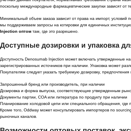
поскольку международные фармацевтические закупки зависят от те
Минимальный объем заказа зависит от права на импорт, условий п
мы поддерживаем запросы на котировки для единичных институцио
Injection оптом
там, где это разрешено.
Доступные дозировки и упаковка д
Доступность Denosumab Injection может включать утвержденные н
зарегистрированных источников при наличии. Упаковка может разл
Покупателям следует указать требуемую дозировку, предпочтения 
Запрошенный бренд или производитель, при наличии
Дозировка и форма выпуска, соответствующие утвержденным рын
Документы партии, COA или литература по продукту при наличии
Планирование холодовой цепи или специального обращения, где
Кроме того, Oddway может консультировать импортеров по sourci
рыночных каналов.
Возможности оптовых поставок, эксп