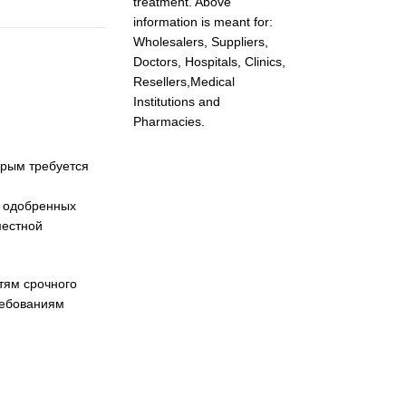
treatment. Above
information is meant for:
Wholesalers, Suppliers,
Doctors, Hospitals, Clinics,
Resellers,Medical
Institutions and
Pharmacies.
орым требуется
я одобренных
местной
тям срочного
ребованиям