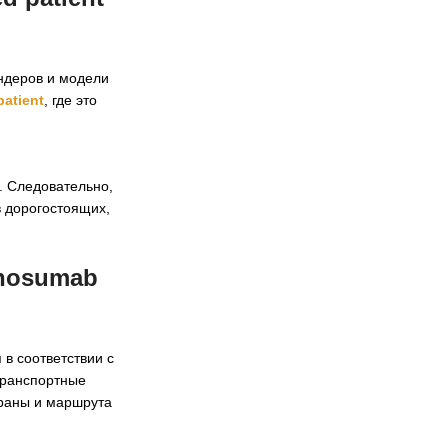
ендеров и модели
atient
, где это
и
. Следовательно,
в дорогостоящих,
nosumab
в соответствии с
транспортные
траны и маршрута