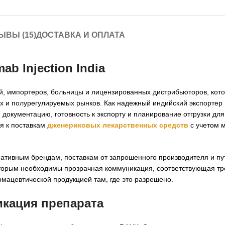
ЫВЫ (15)
ДОСТАВКА И ОПЛАТА
b Injection India
ей, импортеров, больницы и лицензированных дистрибьюторов, кот
ых и полурегулируемых рынков. Как надежный индийский экспортер
документацию, готовность к экспорту и планирование отгрузки дл
ия к поставкам
дженериковых лекарственных средств
с учетом 
нативным брендам, поставкам от запрошенного производителя и пу
которым необходимы прозрачная коммуникация, соответствующая т
мацевтической продукцией там, где это разрешено.
икация препарата