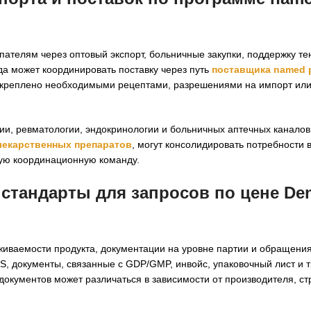
пателям через оптовый экспорт, больничные закупки, поддержку т
да может координировать поставку через путь
поставщика named p
дкреплено необходимыми рецептами, разрешениями на импорт ил
и, ревматологии, эндокринологии и больничных аптечных каналов
екарственных препаратов
, могут консолидировать потребности 
ную координационную команду.
 стандарты для запросов по
цене De
иваемости продукта, документации на уровне партии и обращения 
 документы, связанные с GDP/GMP, инвойс, упаковочный лист и 
документов может различаться в зависимости от производителя, с