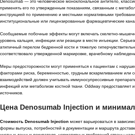
Denosumab — это человеческое моноклональное антитело, класси
применять его по утвержденным показаниям, связанным с метабол
инструкцией по применению и местными нормативными требования
институциональные или лицензированные фармацевтические кана
Сообщаемые побочные эффекты могут включать скелетно-мышечну
уровень кальция, инфекции или реакции в месте инъекции. Серье
атипичный перелом бедренной кости и тяжелую гиперчувствительн
соответствовало утвержденной маркировке, врачебному наблюден
Меры предосторожности могут применяться к пациентам с наруше
факторами риска, беременностью, грудным вскармливанием или с
взаимодействий должен учитывать иммуносупрессивные препараты,
инфекций или метаболизм костной ткани. Oddway предоставляет и
источников.
Цена Denosumab Injection и минима
Стоимость Denosumab Injection
может варьироваться в зависимо
формы выпуска, потребностей в документации и маршрута доставки
учетных данных покупателя, нормативных требований страны назн