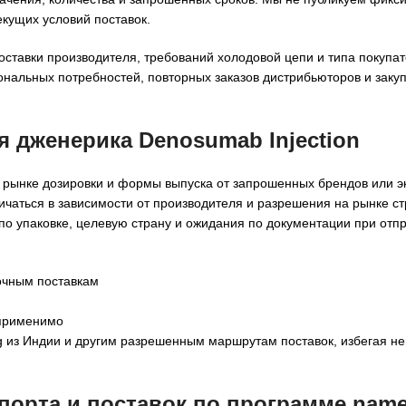
кущих условий поставок.
оставки производителя, требований холодовой цепи и типа покупат
нальных потребностей, повторных заказов дистрибьюторов и заку
ля
дженерика Denosumab Injection
а рынке дозировки и формы выпуска от запрошенных брендов или 
ичаться в зависимости от производителя и разрешения на рынке с
по упаковке, целевую страну и ожидания по документации при отпр
очным поставкам
 применимо
ng из Индии и другим разрешенным маршрутам поставок, избегая н
орта и поставок по программе named