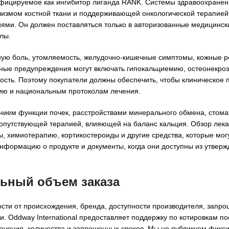
фицируемое как ингибитор лиганда RANK. Системы здравоохранен
измом костной ткани и поддерживающей онкологической терапией, 
ми. Он должен поставляться только в авторизованные медицинск
лы.
ю боль, утомляемость, желудочно-кишечные симптомы, кожные ре
зные предупреждения могут включать гипокальциемию, остеонекроз
ость. Поэтому покупатели должны обеспечить, чтобы клиническое
ию и национальным протоколам лечения.
нием функции почек, расстройствами минерального обмена, стома
опутствующей терапией, влияющей на баланс кальция. Обзор лек
 химиотерапию, кортикостероиды и другие средства, которые могу
нформацию о продукте и документы, когда они доступны из утвер
льный объем заказа
сти от происхождения, бренда, доступности производителя, запр
. Oddway International предоставляет поддержку по котировкам по
ачения, количества и запрошенных сроков. Мы не публикуем фикс