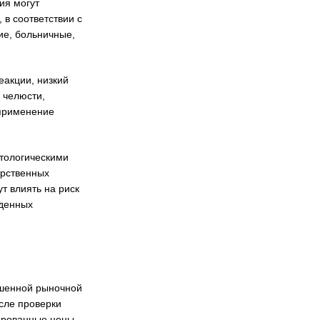
ия могут
в соответствии с
ие, больничные,
акции, низкий
 челюсти,
 применение
тологическими
арственных
т влиять на риск
жденных
ошенной рыночной
сле проверки
ированные цены,