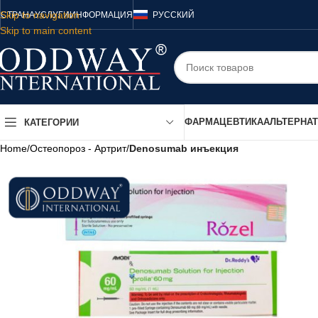
Skip to navigation
СТРАНА
УСЛУГИ
ИНФОРМАЦИЯ
РУССКИЙ
Skip to main content
ФАРМАЦЕВТИКА
АЛЬТЕРНА
КАТЕГОРИИ
Home
/
Остеопороз - Артрит
/
Denosumab инъекция