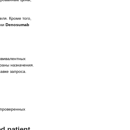
еля. Кроме того,
пки
Denosumab
эквивалентных
траны назначения.
авке запроса.
епроверенных
 patient