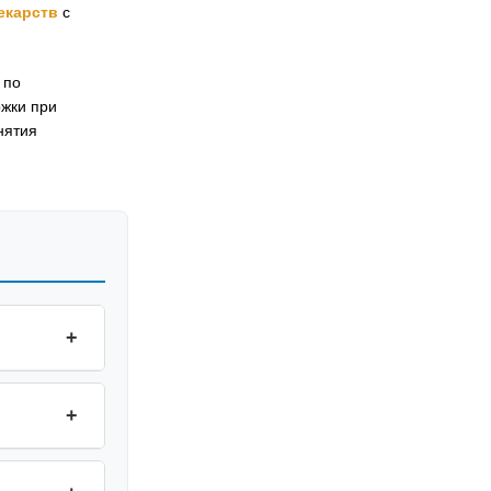
екарств
с
 по
ржки при
нятия
+
+