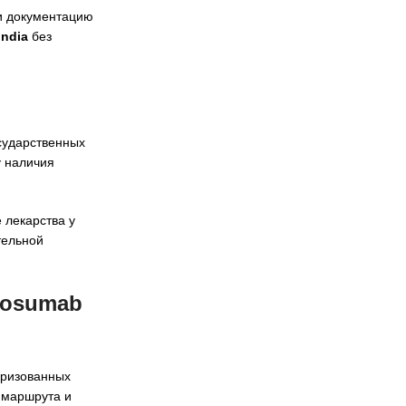
 и документацию
India
без
осударственных
у наличия
 лекарства у
тельной
nosumab
оризованных
 маршрута и