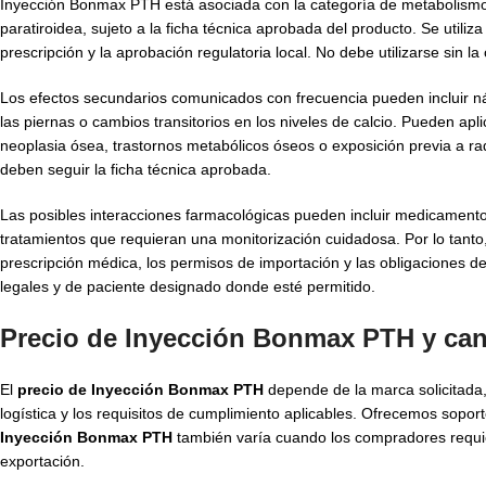
Inyección Bonmax PTH está asociada con la categoría de metabolismo ó
paratiroidea, sujeto a la ficha técnica aprobada del producto. Se util
prescripción y la aprobación regulatoria local. No debe utilizarse sin la
Los efectos secundarios comunicados con frecuencia pueden incluir ná
las piernas o cambios transitorios en los niveles de calcio. Pueden apl
neoplasia ósea, trastornos metabólicos óseos o exposición previa a rad
deben seguir la ficha técnica aprobada.
Las posibles interacciones farmacológicas pueden incluir medicamentos
tratamientos que requieran una monitorización cuidadosa. Por lo tanto,
prescripción médica, los permisos de importación y las obligaciones d
legales y de paciente designado donde esté permitido.
Precio de Inyección Bonmax PTH y can
El
precio de Inyección Bonmax PTH
depende de la marca solicitada, 
logística y los requisitos de cumplimiento aplicables. Ofrecemos soport
Inyección Bonmax PTH
también varía cuando los compradores requie
exportación.