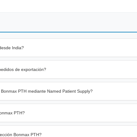
desde India?
edidos de exportación?
ión Bonmax PTH mediante Named Patient Supply?
 Bonmax PTH?
Inyección Bonmax PTH?