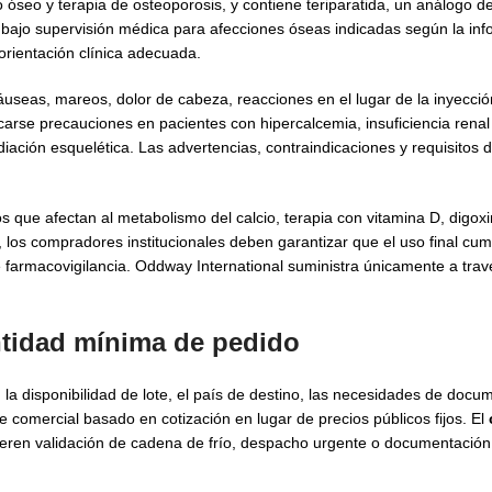
seo y terapia de osteoporosis, y contiene teriparatida, un análogo d
iza bajo supervisión médica para afecciones óseas indicadas según la in
 orientación clínica adecuada.
useas, mareos, dolor de cabeza, reacciones en el lugar de la inyecci
icarse precauciones en pacientes con hipercalcemia, insuficiencia renal
iación esquelética. Las advertencias, contraindicaciones y requisitos 
 que afectan al metabolismo del calcio, terapia con vitamina D, digoxi
 los compradores institucionales deben garantizar que el uso final cum
e farmacovigilancia. Oddway International suministra únicamente a tra
tidad mínima de pedido
la disponibilidad de lote, el país de destino, las necesidades de docum
e comercial basado en cotización en lugar de precios públicos fijos. El
ren validación de cadena de frío, despacho urgente o documentación 