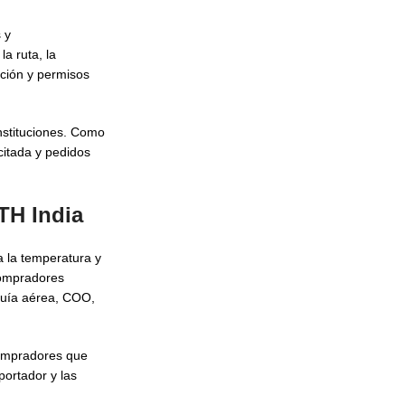
 y
a ruta, la
pción y permisos
nstituciones. Como
citada y pedidos
TH India
a la temperatura y
ompradores
guía aérea, COO,
compradores que
portador y las