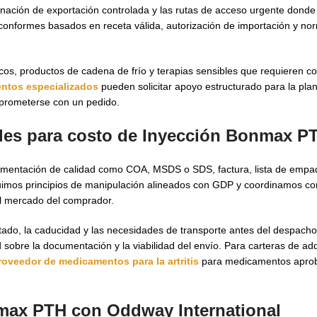
nación de exportación controlada y las rutas de acceso urgente donde 
onformes basados en receta válida, autorización de importación y nor
cos, productos de cadena de frío y terapias sensibles que requieren c
ntos especializados
pueden solicitar apoyo estructurado para la plan
mprometerse con un pedido.
ales para
costo de Inyección Bonmax P
umentación de calidad como COA, MSDS o SDS, factura, lista de empaq
uimos principios de manipulación alineados con GDP y coordinamos co
el mercado del comprador.
uetado, la caducidad y las necesidades de transporte antes del despacho
sobre la documentación y la viabilidad del envío. Para carteras de adq
roveedor de medicamentos para la artritis
para medicamentos apro
max PTH con Oddway International