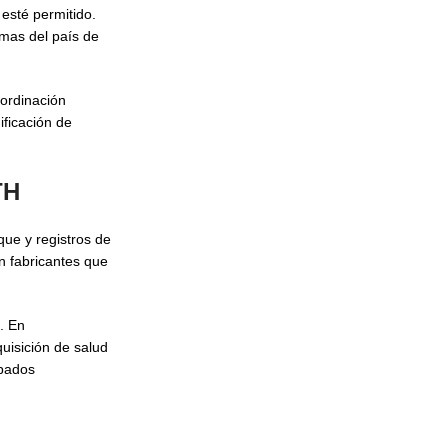
esté permitido.
mas del país de
oordinación
ificación de
TH
ue y registros de
n fabricantes que
. En
uisición de salud
bados