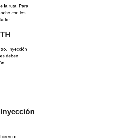
e la ruta. Para
pacho con los
tador.
PTH
tro. Inyección
les deben
ón.
a
Inyección
obierno e