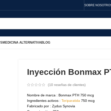
SOBRE NOSOTRO
OS
MEDICINA ALTERNATIVA
BLOG
Inyección Bonmax 
(
10
reseñas de clientes)
Nombre de marca : Bonmax PTH 750 mcg
Ingredientes activos :
Teriparatida
750 mcg
Fabricado por : Zydus Synovia