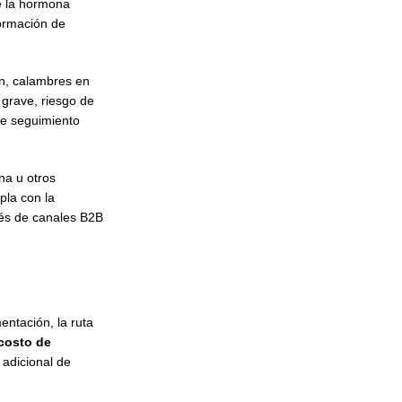
e la hormona
formación de
ón, calambres en
 grave, riesgo de
de seguimiento
na u otros
pla con la
vés de canales B2B
entación, la ruta
costo de
adicional de