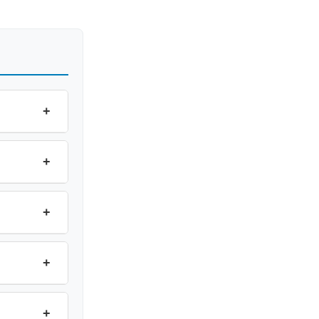
+
+
+
+
+