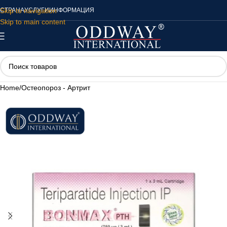
Skip to navigation
СТРАНА
УСЛУГИ
ИНФОРМАЦИЯ
Skip to main content
Home
/
Остеопороз - Артрит