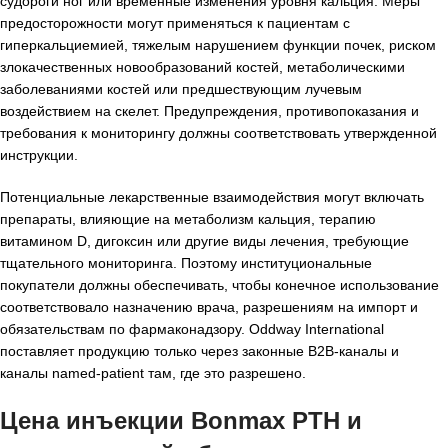
судороги ног или временные изменения уровня кальция. Меры
предосторожности могут применяться к пациентам с
гиперкальциемией, тяжелым нарушением функции почек, риском
злокачественных новообразований костей, метаболическими
заболеваниями костей или предшествующим лучевым
воздействием на скелет. Предупреждения, противопоказания и
требования к мониторингу должны соответствовать утвержденной
инструкции.
Потенциальные лекарственные взаимодействия могут включать
препараты, влияющие на метаболизм кальция, терапию
витамином D, дигоксин или другие виды лечения, требующие
тщательного мониторинга. Поэтому институциональные
покупатели должны обеспечивать, чтобы конечное использование
соответствовало назначению врача, разрешениям на импорт и
обязательствам по фармаконадзору. Oddway International
поставляет продукцию только через законные B2B-каналы и
каналы named-patient там, где это разрешено.
Цена инъекции Bonmax PTH и