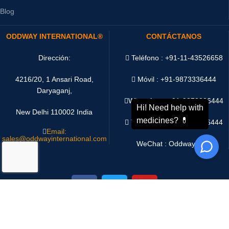
Blog
ODDWAY INTERNATIONAL®
CONTÁCTANOS
Dirección:
Teléfono : +91-11-43526658
4216/20, 1 Ansari Road,
Móvil : +91-9873336444
Daryaganj,
WhatsApp :
+91-9873336444
New Delhi 110002 India
Telegram : +91-9873336444
Email:
sales@oddwayinternational.com
WeChat : Oddway2010