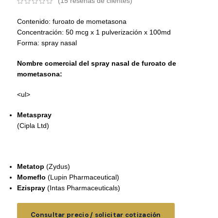
(
15
reseñas de clientes)
Contenido: furoato de mometasona
Concentración: 50 mcg x 1 pulverización x 100md
Forma: spray nasal
Nombre comercial del spray nasal de furoato de
mometasona:
<ul>
Metaspray
(Cipla Ltd)
Metatop
(Zydus)
Momeflo
(Lupin Pharmaceutical)
Ezispray
(Intas Pharmaceuticals)
Consultar precio / solicitar cotización