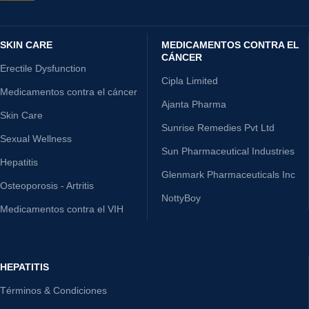
SKIN CARE
MEDICAMENTOS CONTRA EL
CÁNCER
Erectile Dysfunction
Cipla Limited
Medicamentos contra el cáncer
Ajanta Pharma
Skin Care
Sunrise Remedies Pvt Ltd
Sexual Wellness
Sun Pharmaceutical Industries
Hepatitis
Glenmark Pharmaceuticals Inc
Osteoporosis - Artritis
NottyBoy
Medicamentos contra el VIH
HEPATITIS
Términos & Condiciones