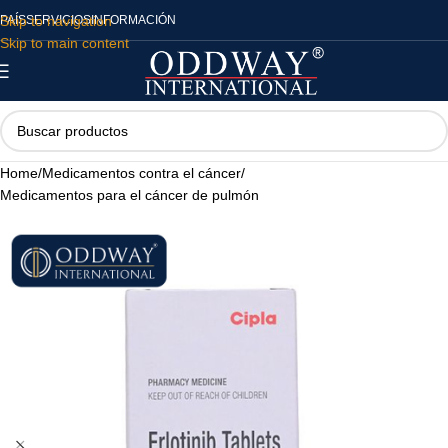
Skip to navigation
PAÍS
SERVICIOS
INFORMACIÓN
Skip to main content
Home
/
Medicamentos contra el cáncer
/
Medicamentos para el cáncer de pulmón