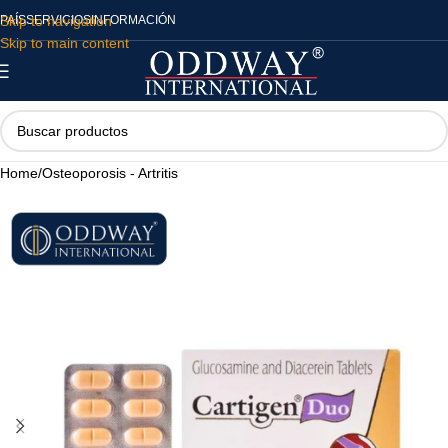
Skip to navigation
PAÍS
SERVICIOS
INFORMACIÓN
Skip to main content
Home
/
Osteoporosis - Artritis