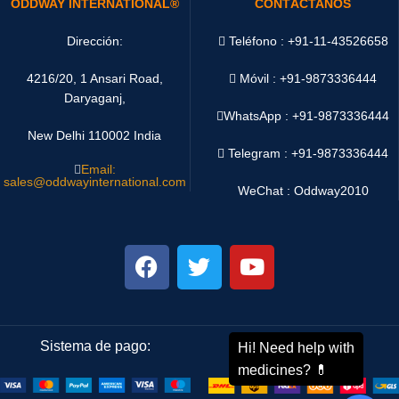
ODDWAY INTERNATIONAL®
CONTÁCTANOS
Dirección:
Teléfono : +91-11-43526658
4216/20, 1 Ansari Road,
Móvil : +91-9873336444
Daryaganj,
WhatsApp :
+91-9873336444
New Delhi 110002 India
Telegram : +91-9873336444
Email:
sales@oddwayinternational.com
WeChat : Oddway2010
Sistema de pago:
Sistema de envío: