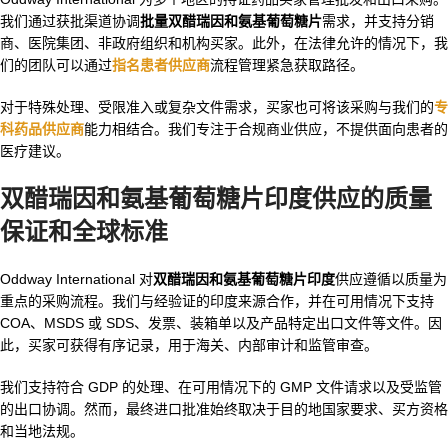
我们通过获批渠道协调
批量双醋瑞因和氨基葡萄糖片
需求，并支持分销
商、医院集团、非政府组织和机构买家。此外，在法律允许的情况下，我
们的团队可以通过
指名患者供应商
流程管理紧急获取路径。
对于特殊处理、受限准入或复杂文件需求，买家也可将该采购与我们的
专
科药品供应商
能力相结合。我们专注于合规商业供应，不提供面向患者的
医疗建议。
双醋瑞因和氨基葡萄糖片印度
供应的质量
保证和全球标准
Oddway International 对
双醋瑞因和氨基葡萄糖片印度
供应遵循以质量为
重点的采购流程。我们与经验证的印度来源合作，并在可用情况下支持
COA、MSDS 或 SDS、发票、装箱单以及产品特定出口文件等文件。因
此，买家可获得有序记录，用于海关、内部审计和监管审查。
我们支持符合 GDP 的处理、在可用情况下的 GMP 文件请求以及受监管
的出口协调。然而，最终进口批准始终取决于目的地国家要求、买方资格
和当地法规。