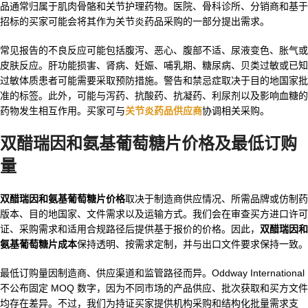
品通常归属于肌肉骨骼和关节护理药物。医院、骨科诊所、分销商和基于
招标的买家可能会将其作为关节炎药品采购的一部分提出需求。
常见报告的不良反应可能包括腹泻、恶心、腹部不适、尿液变色、胀气或
皮肤反应。肝功能损害、肾病、妊娠、哺乳期、糖尿病、贝类过敏或已知
过敏体质患者可能需要采取预防措施。警告和禁忌症取决于目的地国家批
准的标签。此外，可能与泻药、抗酸药、抗凝药、利尿剂以及影响血糖的
药物发生相互作用。买家可与
关节炎药品供应商
协调相关采购。
双醋瑞因和氨基葡萄糖片价格及最低订购
量
双醋瑞因和氨基葡萄糖片价格
取决于制造商供应情况、所需品牌或仿制药
版本、目的地国家、文件需求以及运输方式。我们会在审查买方进口许可
证、采购需求和适用合规路径后提供基于报价的价格。因此，
双醋瑞因和
氨基葡萄糖片成本
保持透明、按需求定制，并与出口文件要求保持一致。
最低订购量因制造商、供应渠道和监管路径而异。Oddway International
不公布固定 MOQ 数字，因为不同市场的产品供应、批次获取和买方文件
均存在差异。不过，我们为持证买家提供机构采购和结构化批量需求支