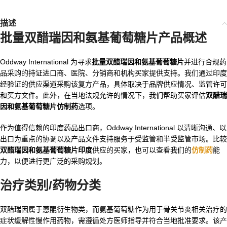
描述
批量双醋瑞因和氨基葡萄糖片
产品概述
Oddway International 为寻求
批量双醋瑞因和氨基葡萄糖片
并进行合规药
品采购的持证进口商、医院、分销商和机构买家提供支持。我们通过印度
经验证的供应渠道采购该复方产品，具体取决于品牌供应情况、监管许可
和买方文件。此外，在当地法规允许的情况下，我们帮助买家评估
双醋瑞
因和氨基葡萄糖片仿制药
选项。
作为值得信赖的印度药品出口商，Oddway International 以清晰沟通、以
出口为重点的协调以及产品文件支持服务于受监管和半受监管市场。比较
双醋瑞因和氨基葡萄糖片印度
供应的买家，也可以查看我们的
仿制药
能
力，以便进行更广泛的采购规划。
治疗类别/药物分类
双醋瑞因属于蒽醌衍生物类，而氨基葡萄糖作为用于骨关节炎相关治疗的
症状缓解性慢作用药物，需遵循处方医师指导并符合当地批准要求。该产