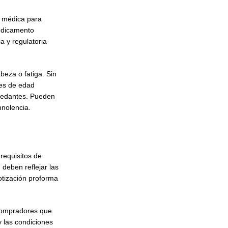
n médica para
medicamento
a y regulatoria
eza o fatiga. Sin
tes de edad
sedantes. Pueden
mnolencia.
 requisitos de
 deben reflejar las
cotización proforma
 compradores que
y las condiciones