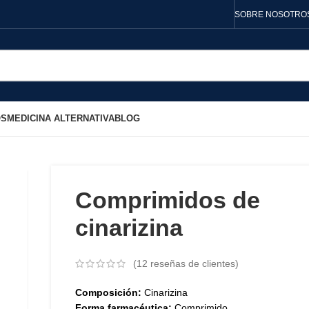
SOBRE NOSOTRO
OS
MEDICINA ALTERNATIVA
BLOG
Comprimidos de
cinarizina
(
12
reseñas de clientes)
Composición:
Cinarizina
Forma farmacéutica:
Comprimido