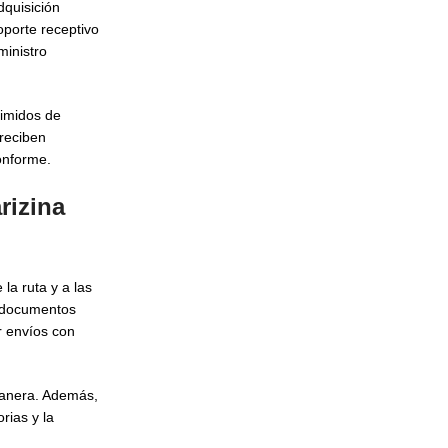
quisición
porte receptivo
ministro
rimidos de
 reciben
onforme.
rizina
 la ruta y a las
e documentos
r envíos con
uanera. Además,
rias y la