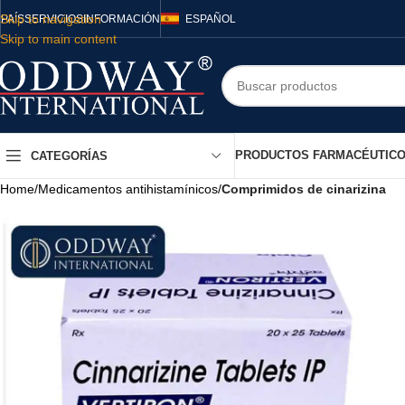
Skip to navigation
PAÍS
SERVICIOS
INFORMACIÓN
ESPAÑOL
Skip to main content
PRODUCTOS FARMACÉUTIC
CATEGORÍAS
Home
/
Medicamentos antihistamínicos
/
Comprimidos de cinarizina