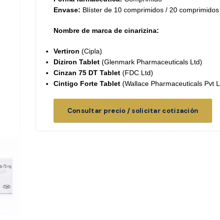
Envase:
Blíster de 10 comprimidos / 20 comprimidos
Nombre de marca de cinarizina:
Vertiron
(Cipla)
Diziron Tablet
(Glenmark Pharmaceuticals Ltd)
Cinzan 75 DT Tablet
(FDC Ltd)
Cintigo Forte Tablet
(Wallace Pharmaceuticals Pvt L
Consultar precio / solicitar cotización