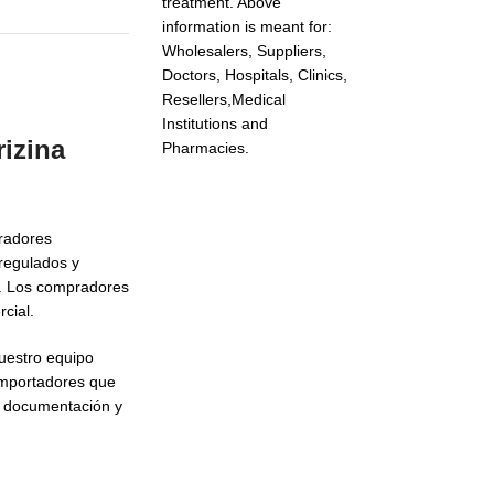
treatment. Above
information is meant for:
Wholesalers, Suppliers,
Doctors, Hospitals, Clinics,
Resellers,Medical
Institutions and
izina
Pharmacies.
pradores
regulados y
n. Los compradores
cial.
nuestro equipo
importadores que
a documentación y