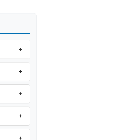
+
+
+
+
+