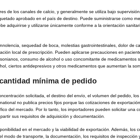
res de los canales de calcio, y generalmente se utiliza bajo supervisió
etiquetado aprobado en el país de destino. Puede suministrarse como 
e adquirirse y utilizarse únicamente conforme a la orientación sanitari
olencia, sequedad de boca, molestias gastrointestinales, dolor de cab
mación local de prescripción. Pueden aplicarse precauciones en pacien
insonianos, consumo de alcohol o uso concomitante de medicamentos 
ohol, ciertos antidepresivos y otros medicamentos que aumentan la so
 cantidad mínima de pedido
ncentración solicitada, el destino del envío, el volumen del pedido, los
tional no publica precios fijos porque las cotizaciones de exportación
ífico del mercado. Por lo tanto, los importadores pueden solicitar una 
rtir sus requisitos de adquisición y documentación.
sponibilidad en el mercado y la viabilidad de exportación. Además, los
l modo de transporte, la documentación, los requisitos de inspección 