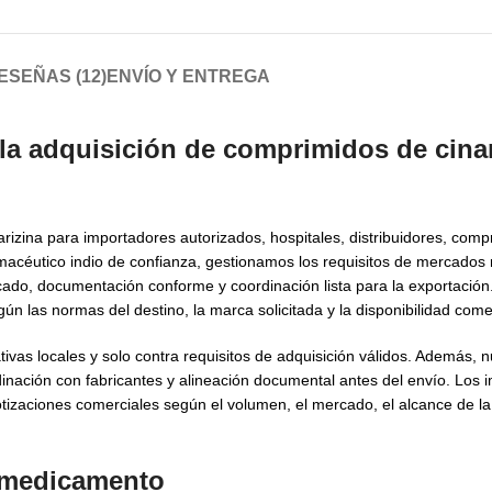
ESEÑAS (12)
ENVÍO Y ENTREGA
 la adquisición de
comprimidos de cinar
rizina para importadores autorizados, hospitales, distribuidores, com
acéutico indio de confianza, gestionamos los requisitos de mercados 
cado, documentación conforme y coordinación lista para la exportació
ún las normas del destino, la marca solicitada y la disponibilidad comer
vas locales y solo contra requisitos de adquisición válidos. Además, 
nación con fabricantes y alineación documental antes del envío. Los 
otizaciones comerciales según el volumen, el mercado, el alcance de l
l medicamento