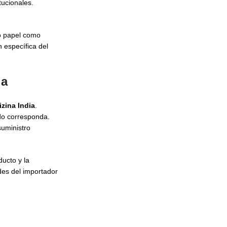
tucionales.
ro papel como
 específica del
ia
zina India
.
do corresponda.
uministro
ducto y la
des del importador