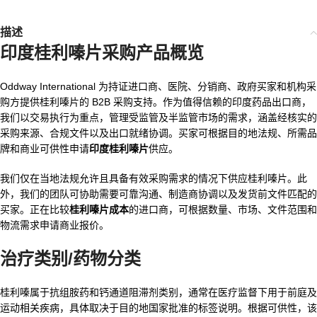
描述
印度桂利嗪片
采购产品概览
Oddway International 为持证进口商、医院、分销商、政府买家和机构采
购方提供桂利嗪片的 B2B 采购支持。作为值得信赖的印度药品出口商，
我们以交易执行为重点，管理受监管及半监管市场的需求，涵盖经核实的
采购来源、合规文件以及出口就绪协调。买家可根据目的地法规、所需品
牌和商业可供性申请
印度桂利嗪片
供应。
我们仅在当地法规允许且具备有效采购需求的情况下供应桂利嗪片。此
外，我们的团队可协助需要可靠沟通、制造商协调以及发货前文件匹配的
买家。正在比较
桂利嗪片成本
的进口商，可根据数量、市场、文件范围和
物流需求申请商业报价。
治疗类别/药物分类
桂利嗪属于抗组胺药和钙通道阻滞剂类别，通常在医疗监督下用于前庭及
运动相关疾病，具体取决于目的地国家批准的标签说明。根据可供性，该