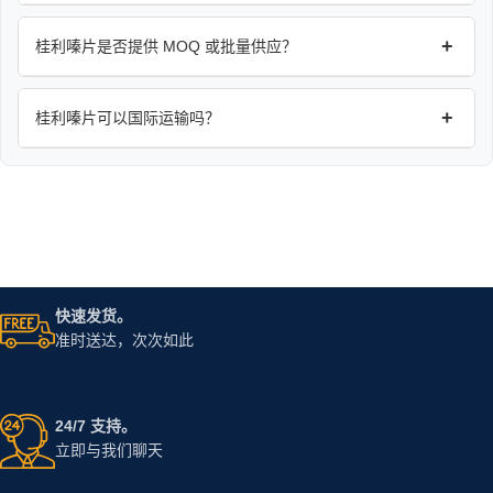
+
桂利嗪片是否提供 MOQ 或批量供应？
+
桂利嗪片可以国际运输吗？
快速发货。
准时送达，次次如此
24/7 支持。
立即与我们聊天