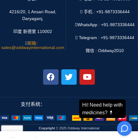
4216/20, 1 Ansari Road,
手机 : +91-9873336444
Daryaganj,
WhatsApp :
+91-9873336444
印度 新德里 110002
Telegram : +91-9873336444
邮箱：
sales@oddwayinternational.com
微信 : Oddway2010
支付系统：
运输系统：
Copyright
2025 Oddway International