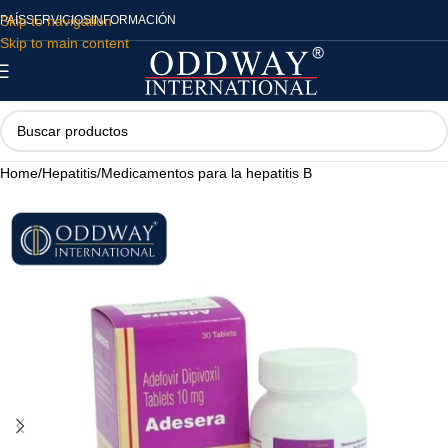
Skip to navigation
PAÍS
SERVICIOS
INFORMACIÓN
Skip to main content
Home
/
Hepatitis
/
Medicamentos para la hepatitis B