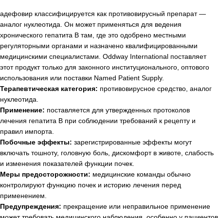
адефовир классифицируется как противовирусный препарат —
аналог нуклеотида. Он может применяться для ведения
хронического гепатита B там, где это одобрено местными
регуляторными органами и назначено квалифицированными
медицинскими специалистами. Oddway International поставляет
этот продукт только для законного институционального, оптового
использования или поставки Named Patient Supply.
Терапевтическая категория:
противовирусное средство, аналог
нуклеотида.
Применение:
поставляется для утвержденных протоколов
лечения гепатита B при соблюдении требований к рецепту и
правил импорта.
Побочные эффекты:
зарегистрированные эффекты могут
включать тошноту, головную боль, дискомфорт в животе, слабость
и изменения показателей функции почек.
Меры предосторожности:
медицинские команды обычно
контролируют функцию почек и историю лечения перед
применением.
Предупреждения:
прекращение или неправильное применение
может требовать медицинского наблюдения, особенно у пациентов