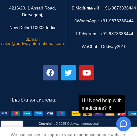
4216/20, 1 Ansari Road,
Мобильный : +91-9873336444
Daryaganj,
WhatsApp :
+91-9873336444
New Delhi 110002 India
Telegram : +91-9873336444
Email:
sales@oddwayinternational.com
WeChat : Oddway2010
Платёжная система:
Система доставки:
Copyright
2025 Oddway International
We use cookies to improve your experience on our website.