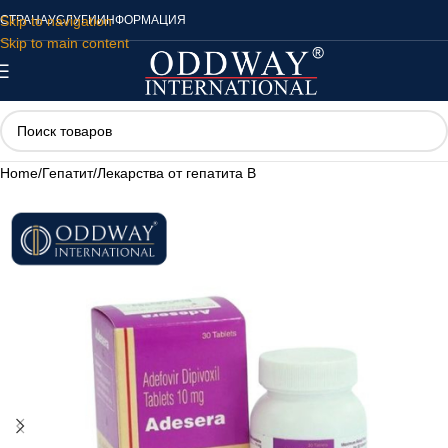
Skip to navigation
СТРАНА
УСЛУГИ
ИНФОРМАЦИЯ
Skip to main content
Home
/
Гепатит
/
Лекарства от гепатита B