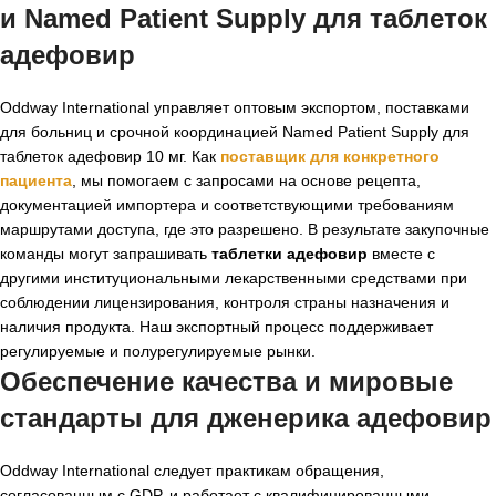
и Named Patient Supply для
таблеток
адефовир
Oddway International управляет оптовым экспортом, поставками
для больниц и срочной координацией Named Patient Supply для
таблеток адефовир 10 мг. Как
поставщик для конкретного
пациента
, мы помогаем с запросами на основе рецепта,
документацией импортера и соответствующими требованиям
маршрутами доступа, где это разрешено. В результате закупочные
команды могут запрашивать
таблетки адефовир
вместе с
другими институциональными лекарственными средствами при
соблюдении лицензирования, контроля страны назначения и
наличия продукта. Наш экспортный процесс поддерживает
регулируемые и полурегулируемые рынки.
Обеспечение качества и мировые
стандарты для
дженерика адефовир
Oddway International следует практикам обращения,
согласованным с GDP, и работает с квалифицированными