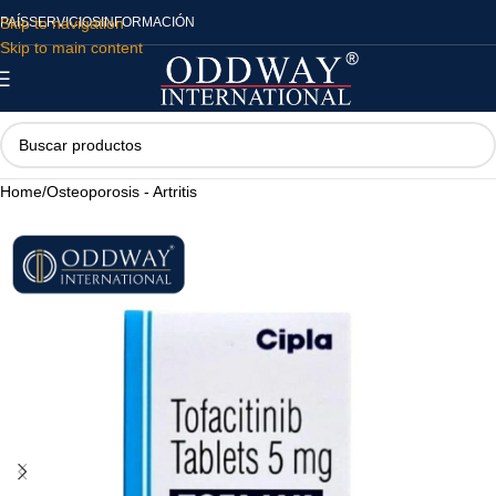
Skip to navigation
PAÍS
SERVICIOS
INFORMACIÓN
Skip to main content
Home
/
Osteoporosis - Artritis