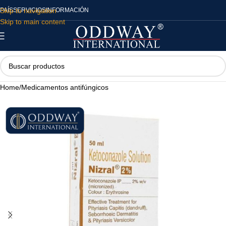
Skip to navigation
PAÍS
SERVICIOS
INFORMACIÓN
Skip to main content
Home
/
Medicamentos antifúngicos