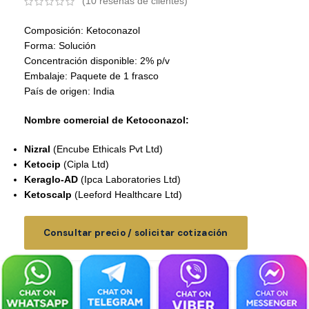
(
10
reseñas de clientes)
Composición: Ketoconazol
Forma: Solución
Concentración disponible: 2% p/v
Embalaje: Paquete de 1 frasco
País de origen: India
Nombre comercial de Ketoconazol:
Nizral
(Encube Ethicals Pvt Ltd)
Ketocip
(Cipla Ltd)
Keraglo-AD
(Ipca Laboratories Ltd)
Ketoscalp
(Leeford Healthcare Ltd)
Consultar precio / solicitar cotización