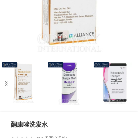
酮康唑洗发水