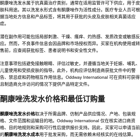
酮康唑洗发水属于抗真菌治疗类别，通常在适用监管许可下供应，用于皮
肤科用途。其以洗发水形式含有酮康唑作为活性成分。医疗专业人员可根
据当地处方信息和产品标签，将其用于获批的头皮及皮肤相关真菌适应
症。
潜在副作用可能包括局部刺激、干燥、瘙痒、灼热感、发质改变或敏感反
应。然而，不良事件信息会因品牌和市场授权而异。买家在机构使用或转
售前，应查阅获批标签、患者说明书和安全性文件。
注意事项包括避免接触眼睛、评估过敏史，并遵循当地关于妊娠、哺乳、
儿童使用和受损皮肤的指导。此外，机构应评估制造商获批文件中的警
告、禁忌症和药物相互作用信息。Oddway International 可在资料可获得
且制造商允许访问的情况下提供产品特定文件。
酮康唑洗发水价格和最低订购量
酮康唑洗发水价格
取决于所需品牌、仿制产品供应情况、产地、包装规
格、文件范围和运输目的地。Oddway International 仅在核实进口商资
格、目的地规则和采购可行性后提供报价支持。因此，买家可以申请当前
的
酮康唑洗发水成本
用于批发采购，而无需依赖未经核实的在线估算。