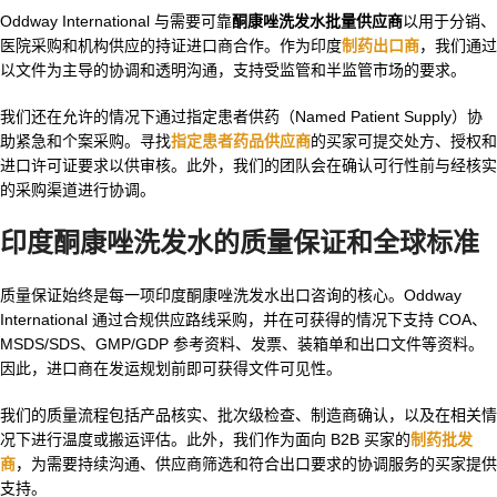
Oddway International 与需要可靠
酮康唑洗发水批量供应商
以用于分销、
医院采购和机构供应的持证进口商合作。作为印度
制药出口商
，我们通过
以文件为主导的协调和透明沟通，支持受监管和半监管市场的要求。
我们还在允许的情况下通过指定患者供药（Named Patient Supply）协
助紧急和个案采购。寻找
指定患者药品供应商
的买家可提交处方、授权和
进口许可证要求以供审核。此外，我们的团队会在确认可行性前与经核实
的采购渠道进行协调。
印度酮康唑洗发水
的质量保证和全球标准
质量保证始终是每一项印度酮康唑洗发水出口咨询的核心。Oddway
International 通过合规供应路线采购，并在可获得的情况下支持 COA、
MSDS/SDS、GMP/GDP 参考资料、发票、装箱单和出口文件等资料。
因此，进口商在发运规划前即可获得文件可见性。
我们的质量流程包括产品核实、批次级检查、制造商确认，以及在相关情
况下进行温度或搬运评估。此外，我们作为面向 B2B 买家的
制药批发
商
，为需要持续沟通、供应商筛选和符合出口要求的协调服务的买家提供
支持。