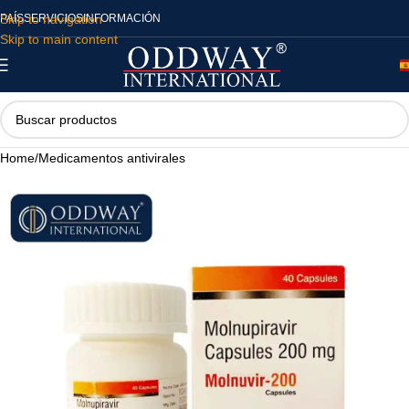
Skip to navigation
PAÍS
SERVICIOS
INFORMACIÓN
Skip to main content
Home
/
Medicamentos antivirales