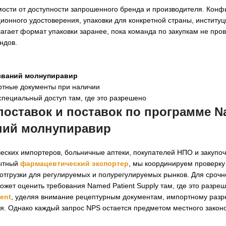
мости от доступности запрошенного бренда и производителя. Конф
ционного удостоверения, упаковки для конкретной страны, институ
олагает формат упаковки заранее, пока команда по закупкам не про
ндов.
званий молнупиравир
ртные документы при наличии
специальный доступ там, где это разрешено
поставок и поставок по программе 
ний молнупиравир
еских импортеров, больничные аптеки, покупателей НПО и закупоч
пытный
фармацевтический экспортер
, мы координируем проверку
тгрузки для регулируемых и полурегулируемых рынков. Для срочно
может оценить требования Named Patient Supply там, где это разре
ent
, уделяя внимание рецептурным документам, импортному раз
я. Однако каждый запрос NPS остается предметом местного закон