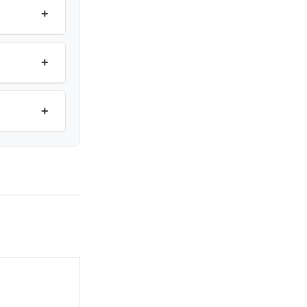
+
+
+