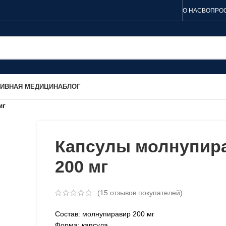
О НАС
ВОПРОС
ТИВНАЯ МЕДИЦИНА
БЛОГ
мг
Капсулы молнупир
200 мг
(
15
отзывов покупателей)
Состав: молнупиравир 200 мг
Форма: капсула