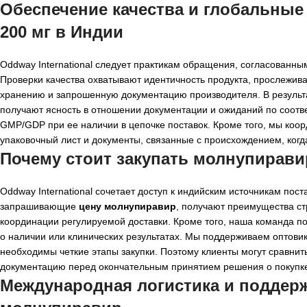
Обеспечение качества и глобальные
200 мг в Индии
Oddway International следует практикам обращения, согласованны
Проверки качества охватывают идентичность продукта, прослеживае
хранению и запрошенную документацию производителя. В резуль
получают ясность в отношении документации и ожиданий по соот
GMP/GDP при ее наличии в цепочке поставок. Кроме того, мы коо
упаковочный лист и документы, связанные с происхождением, ког
Почему стоит закупать молнупиравир 
Oddway International сочетает доступ к индийским источникам пост
запрашивающие
цену молнупиравир
, получают преимущества ст
координации регулируемой доставки. Кроме того, наша команда п
о наличии или клинических результатах. Мы поддерживаем оптови
необходимы четкие этапы закупки. Поэтому клиенты могут сравнит
документацию перед окончательным принятием решения о покупк
Международная логистика и поддер