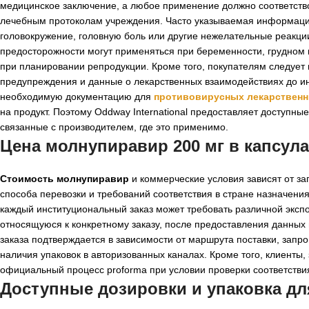
медицинское заключение, а любое применение должно соответство
лечебным протоколам учреждения. Часто указываемая информаци
головокружение, головную боль или другие нежелательные реакци
предосторожности могут применяться при беременности, грудном 
при планировании репродукции. Кроме того, покупателям следует
предупреждения и данные о лекарственных взаимодействиях до и
необходимую документацию для
противовирусных лекарственн
на продукт. Поэтому Oddway International предоставляет доступн
связанные с производителем, где это применимо.
Цена молнупиравир 200 мг в капсул
Стоимость молнупиравир
и коммерческие условия зависят от з
способа перевозки и требований соответствия в стране назначения
каждый институциональный заказ может требовать различной эксп
относящуюся к конкретному заказу, после предоставления данных
заказа подтверждается в зависимости от маршрута поставки, зап
наличия упаковок в авторизованных каналах. Кроме того, клиент
официальный процесс proforma при условии проверки соответстви
Доступные дозировки и упаковка д