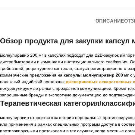
ОПИСАНИЕ
ОТЗ
Обзор продукта для закупки
капсул 
молнупиравир 200 мг в капсулах подходит для B2B-закупок импор
дистрибьюторами и командами институционального снабжения. Oddw
требований, рецептурного контроля, статуса регистрационного ра
коммерческие предложения на
капсулы молнупиравир 200 мг
с 
надежный индийский поставщик
дженериковых лекарственных 
полурегулируемые рынки с прозрачной коммуникацией. Кроме того
запрошенные бренды и экспортную документацию до подтверждени
Терапевтическая категория/классиф
молнупиравир относится к категории пероральных противовирусны
или применения в рамках специальных программ доступа в соотв
противовирусными протоколами в тех случаях, когда местные орг