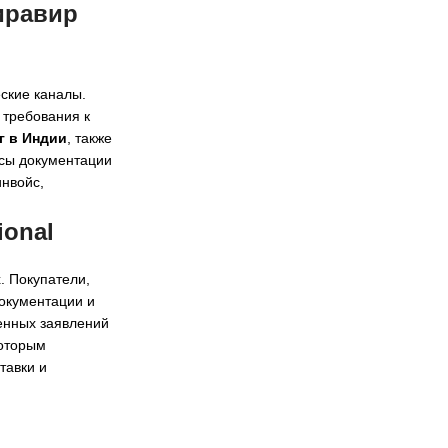
иравир
ские каналы.
 требования к
г в Индии
, также
осы документации
инвойс,
.
ional
. Покупатели,
окументации и
енных заявлений
которым
тавки и