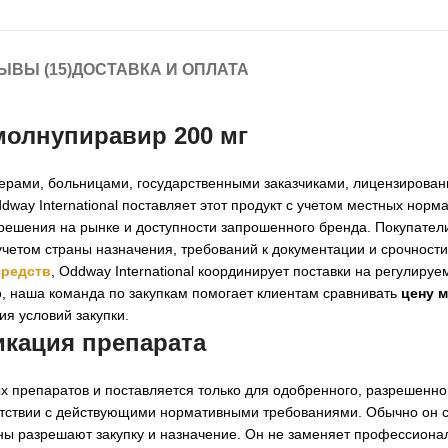
ЫВЫ (15)
ДОСТАВКА И ОПЛАТА
молнупиравир 200 мг
терами, больницами, государственными заказчиками, лицензирова
ay International поставляет этот продукт с учетом местных норм
зрешения на рынке и доступности запрошенного бренда. Покупатели
учетом страны назначения, требований к документации и срочности 
средств
, Oddway International координирует поставки на регулируе
, наша команда по закупкам помогает клиентам сравнивать
цену 
я условий закупки.
икация препарата
х препаратов и поставляется только для одобренного, разрешенно
етствии с действующими нормативными требованиями. Обычно он с
аны разрешают закупку и назначение. Он не заменяет профессиона