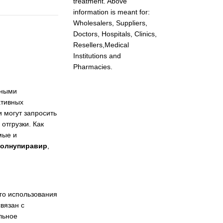
treatment. Above
information is meant for:
Wholesalers, Suppliers,
Doctors, Hospitals, Clinics,
Resellers,Medical
Institutions and
Pharmacies.
нными
ативных
 могут запросить
отгрузки. Как
мые и
молнупиравир
,
го использования
вязан с
льное