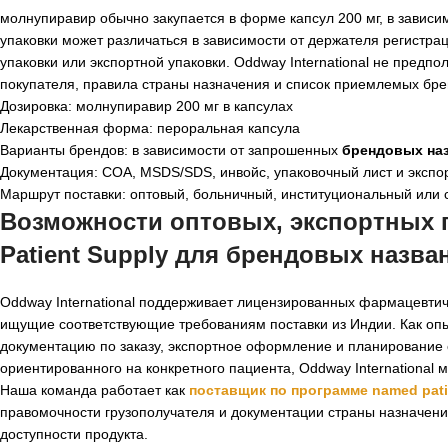
молнупиравир обычно закупается в форме капсул 200 мг, в зависи
упаковки может различаться в зависимости от держателя регистра
упаковки или экспортной упаковки. Oddway International не предп
покупателя, правила страны назначения и список приемлемых бре
Дозировка: молнупиравир 200 мг в капсулах
Лекарственная форма: пероральная капсула
Варианты брендов: в зависимости от запрошенных
брендовых на
Документация: COA, MSDS/SDS, инвойс, упаковочный лист и экспо
Маршрут поставки: оптовый, больничный, институциональный или 
Возможности оптовых, экспортных 
Patient Supply для
брендовых назва
Oddway International поддерживает лицензированных фармацевтич
ищущие соответствующие требованиям поставки из Индии. Как о
документацию по заказу, экспортное оформление и планирование о
ориентированного на конкретного пациента, Oddway International 
Наша команда работает как
поставщик по программе named pati
правомочности грузополучателя и документации страны назначени
доступности продукта.