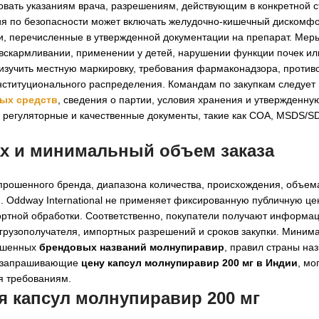
вать указаниям врача, разрешениям, действующим в конкретной с
я по безопасности может включать желудочно-кишечный дискомфо
и, перечисленные в утвержденной документации на препарат. Мер
вскармливании, применении у детей, нарушении функции почек или
 изучить местную маркировку, требования фармаконадзора, против
нституционального распределения. Командам по закупкам следует
ых средств
, сведения о партии, условия хранения и утвержденн
ые регуляторные и качественные документы, такие как COA, MSDS/S
ах и минимальный объем заказа
апрошенного бренда, диапазона количества, происхождения, объем
. Oddway International не применяет фиксированную публичную цен
ортной обработки. Соответственно, покупатели получают информа
 грузополучателя, импортных разрешений и сроков закупки. Мини
рошенных
брендовых названий молнупиравир
, правил страны на
ы, запрашивающие
цену капсул молнупиравир 200 мг в Индии
, мо
я требованиям.
ля
капсул молнупиравир 200 мг