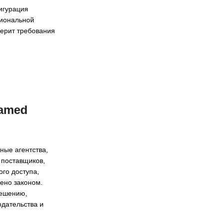
игурация
циональной
верит требования
Named
ные агентства,
 поставщиков,
го доступа,
шено законом.
решению,
одательства и