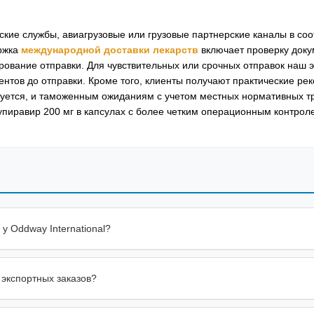
рские службы, авиагрузовые или грузовые партнерские каналы в соо
ржка
международной доставки лекарств
включает проверку доку
ование отправки. Для чувствительных или срочных отправок наш 
ентов до отправки. Кроме того, клиенты получают практические ре
буется, и таможенным ожиданиям с учетом местных нормативных т
пиравир 200 мг в капсулах с более четким операционным контрол
у Oddway International?
 экспортных заказов?