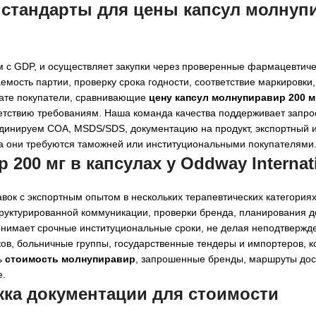
 стандарты для
цены капсул молнуп
м с GDP, и осуществляет закупки через проверенные фармацевтиче
мость партии, проверку срока годности, соответствие маркировки,
тате покупатели, сравнивающие
цену капсул молнупиравир 200 м
ветствию требованиям. Наша команда качества поддерживает запр
рдинируем COA, MSDS/SDS, документацию на продукт, экспортный 
да они требуются таможней или институциональными покупателями
200 мг в капсулах у Oddway Internat
авок с экспортным опытом в нескольких терапевтических категориях
руктурированной коммуникации, проверки бренда, планирования д
онимает срочные институциональные сроки, не делая неподтвержд
ков, больничные группы, государственные тендеры и импортеров, 
ь
стоимость молнупиравир
, запрошенные бренды, маршруты дос
е.
жка документации для
стоимости