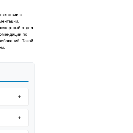
тветствии с
ментации,
экспортный отдел
комендации по
ребований. Такой
ем.
+
+