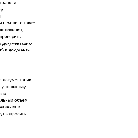
тране, и
рт,
ы
 печени, а также
опоказания,
 проверить
ую документацию
DS и документы,
а документации,
у, поскольку
цию,
мальный объем
значения и
гут запросить