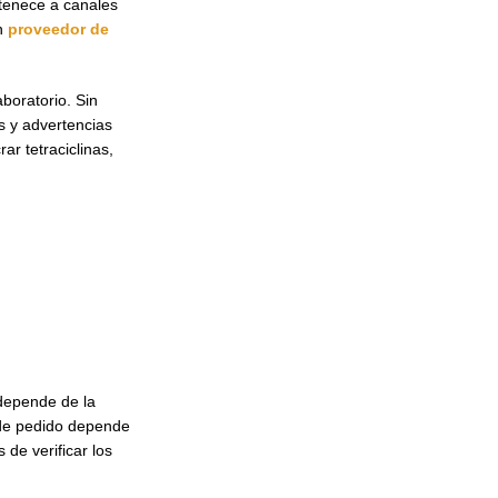
rtenece a canales
un
proveedor de
boratorio. Sin
s y advertencias
r tetraciclinas,
 depende de la
a de pedido depende
de verificar los