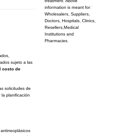
treatment. Above
information is meant for:
Wholesalers, Suppliers,
Doctors, Hospitals, Clinics,
Resellers,Medical
Institutions and
Pharmacies.
ados,
ados sujeto a las
l
costo de
s solicitudes de
la planificación
 antineoplásicos