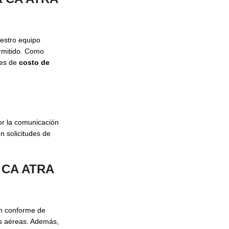
estro equipo
rmitido. Como
res de
costo de
or la comunicación
n solicitudes de
a CA ATRA
ón conforme de
as aéreas. Además,