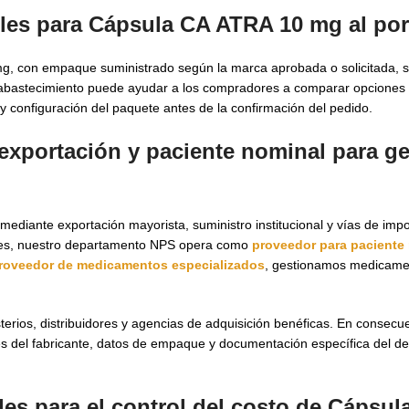
les para Cápsula CA ATRA 10 mg al po
g, con empaque suministrado según la marca aprobada o solicitada, s
e abastecimiento puede ayudar a los compradores a comparar opciones
il y configuración del paquete antes de la confirmación del pedido.
exportación y paciente nominal para g
diante exportación mayorista, suministro institucional y vías de imp
munes, nuestro departamento NPS opera como
proveedor para paciente
roveedor de medicamentos especializados
, gestionamos medicame
erios, distribuidores y agencias de adquisición benéficas. En consecue
es del fabricante, datos de empaque y documentación específica del de
les para el control del costo de Cápsu