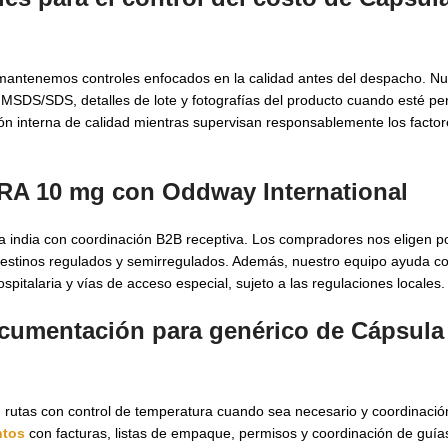
mantenemos controles enfocados en la calidad antes del despacho. Nu
SDS/SDS, detalles de lote y fotografías del producto cuando esté pe
sión interna de calidad mientras supervisan responsablemente los facto
RA 10 mg con Oddway International
a india con coordinación B2B receptiva. Los compradores nos eligen p
destinos regulados y semirregulados. Además, nuestro equipo ayuda co
pitalaria y vías de acceso especial, sujeto a las regulaciones locales.
documentación para genérico de Cápsul
, rutas con control de temperatura cuando sea necesario y coordinaci
ntos
con facturas, listas de empaque, permisos y coordinación de guí