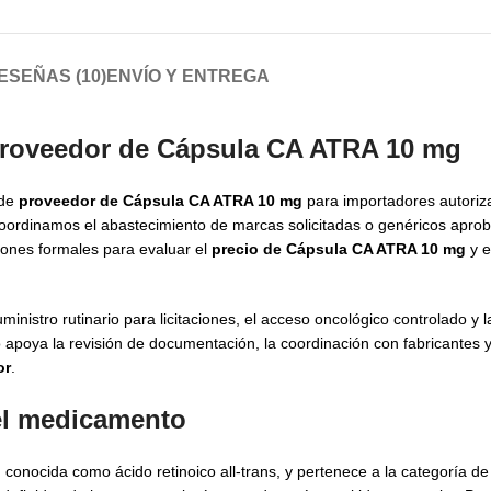
ESEÑAS (10)
ENVÍO Y ENTREGA
 proveedor de Cápsula CA ATRA 10 mg
 de
proveedor de Cápsula CA ATRA 10 mg
para importadores autoriz
 Coordinamos el abastecimiento de marcas solicitadas o genéricos aprob
iones formales para evaluar el
precio de Cápsula CA ATRA 10 mg
y e
istro rutinario para licitaciones, el acceso oncológico controlado y la
apoya la revisión de documentación, la coordinación con fabricantes y 
or
.
del medicamento
onocida como ácido retinoico all-trans, y pertenece a la categoría de