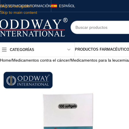
Skip to navigation
PAÍS
SERVICIOS
INFORMACIÓN
ESPAÑOL
Skip to main content
PRODUCTOS FARMACÉUTIC
CATEGORÍAS
Home
/
Medicamentos contra el cáncer
/
Medicamentos para la leucemia