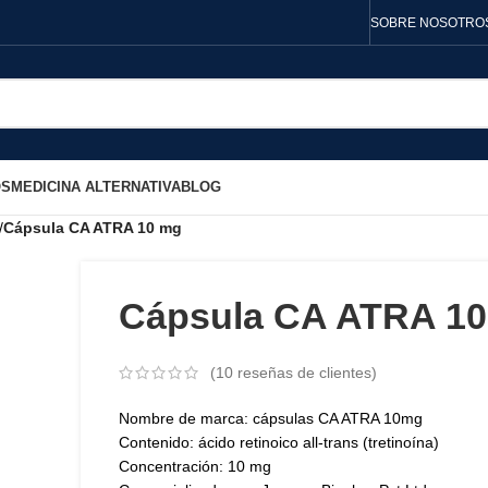
SOBRE NOSOTRO
OS
MEDICINA ALTERNATIVA
BLOG
/
Cápsula CA ATRA 10 mg
Cápsula CA ATRA 1
(
10
reseñas de clientes)
Nombre de marca: cápsulas CA ATRA 10mg
Contenido: ácido retinoico all-trans (tretinoína)
Concentración: 10 mg