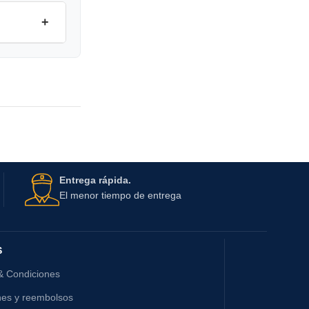
+
Entrega rápida.
El menor tiempo de entrega
S
& Condiciones
nes y reembolsos