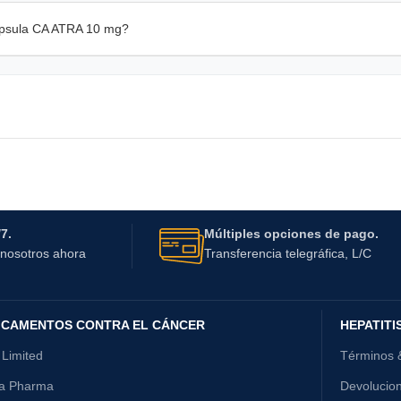
Cápsula CA ATRA 10 mg?
7.
Múltiples opciones de pago.
nosotros ahora
Transferencia telegráfica, L/C
ICAMENTOS CONTRA EL CÁNCER
HEPATITI
 Limited
Términos 
ta Pharma
Devolucio