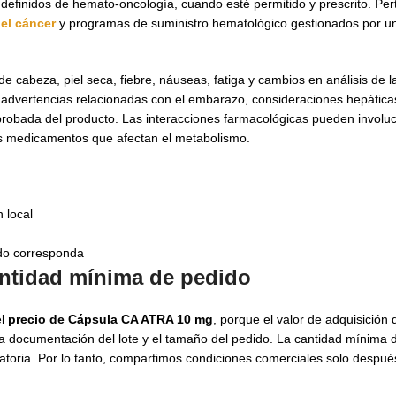
os definidos de hemato-oncología, cuando esté permitido y prescrito. Pe
el cáncer
y programas de suministro hematológico gestionados por 
cabeza, piel seca, fiebre, náuseas, fatiga y cambios en análisis de la
, advertencias relacionadas con el embarazo, consideraciones hepática
robada del producto. Las interacciones farmacológicas pueden involucra
tros medicamentos que afectan el metabolismo.
 local
do corresponda
ntidad mínima de pedido
el
precio de Cápsula CA ATRA 10 mg
, porque el valor de adquisición
o, la documentación del lote y el tamaño del pedido. La cantidad mínim
atoria. Por lo tanto, compartimos condiciones comerciales solo después 