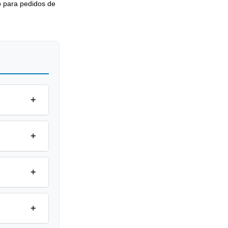
o para pedidos de
+
+
+
+