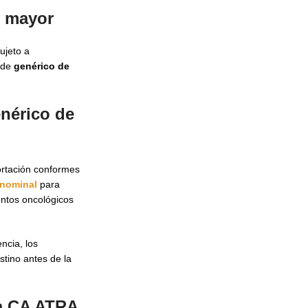
r mayor
ujeto a
 de
genérico de
enérico de
ortación conformes
 nominal
para
ntos oncológicos
ncia, los
stino antes de la
la CA ATRA