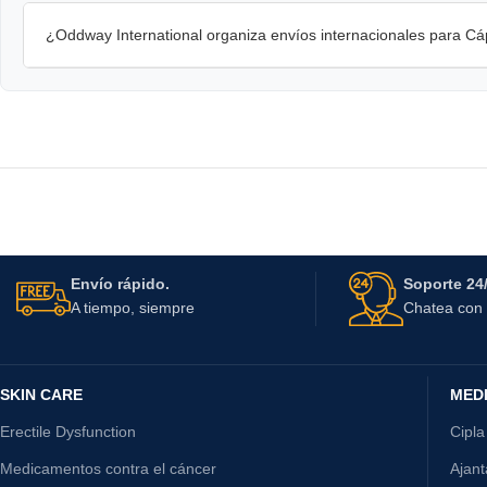
¿Oddway International organiza envíos internacionales para 
Envío rápido.
Soporte 24/
A tiempo, siempre
Chatea con 
SKIN CARE
MED
Erectile Dysfunction
Cipla
Medicamentos contra el cáncer
Ajan