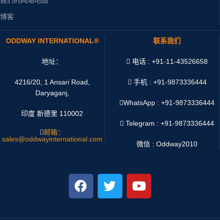
博客
ODDWAY INTERNATIONAL®
联系我们
地址：
电话 : +91-11-43526658
4216/20, 1 Ansari Road,
手机 : +91-9873336444
Daryaganj,
WhatsApp :
+91-9873336444
印度 新德里 110002
Telegram : +91-9873336444
邮箱：
sales@oddwayinternational.com
微信 : Oddway2010