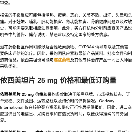
审查。
报告的不良反应可能包括潮热、疲劳、恶心、关节不适、出汗、头晕和头
痛。对于妊娠、哺乳、肝功能损害、肾功能损害、骨骼健康问题以及过敏
史，可能需要采取相应注意事项。此外，买方在机构分销前应查阅产品说
明书中的警告、储存说明、禁忌症以及特定国家的处方信息。
潜在药物相互作用可能涉及含雌激素药物、CYP3A4 诱导剂以及其他需
要临床评估的治疗。因此，采购团队应索取最新产品资料、批次文件和制
造商信息。依西美坦也可能与
癌症药物
及其他专科治疗产品一同归入肿瘤
采购类别。
依西美坦片 25 mg 价格和最低订购量
依西美坦片 25 mg 价格
和采购条款取决于所需品牌、市场授权状态、订
单规模、文件范围、运输路线以及询价时的供货情况。Oddway
International 仅在核验买方资质和供应可行性后提供报价。因此，进口商
应提供目的地信息、采购要求和首选发货时间，以便获得准确的商务回
复。