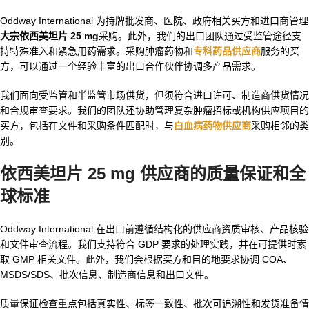
Oddway International 为持牌批发商、医院、政府相关买方和进口商管理
大宗依西美坦片 25 mg
采购。此外，我们的出口团队通过受监管途径支
持特殊准入和紧急用药需求。采购肿瘤药物和
专科药品供应商
服务的买
方，可以通过一个经验丰富的出口合作伙伴协调多产品需求。
我们面向受监管和半监管市场供货，但须符合进口许可、制造商供货情况
和合规审查要求。我们的团队还协助管理复杂肿瘤招标或机构供应项目的
买方，包括在文件和采购条件匹配时，与
白血病药物供应商
采购相邻的类
别。
依西美坦片 25 mg 供应商
的质量保证和全
球标准
Oddway International 在出口前遵循结构化的供应商资质审核、产品核验
和文件审查流程。我们支持符合 GDP 要求的处理实践，并在可提供时索
取 GMP 相关文件。此外，我们会根据买方和目的地要求协调 COA、
MSDS/SDS、批次信息、制造商信息和出口文件。
质量保证检查重点包括真实性、标签一致性、批次可追溯性和发货准备情