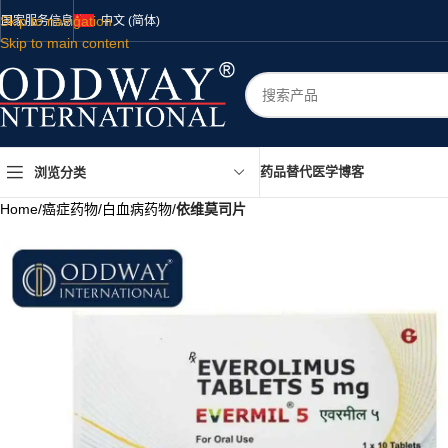
Skip to navigation
国家
服务
信息
中文 (简体)
Skip to main content
药品
替代医学
博客
浏览分类
Home
/
癌症药物
/
白血病药物
/
依维莫司片