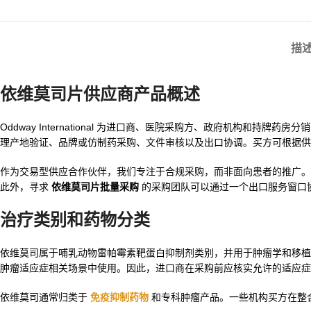
描
依维莫司片供应商产品概述
Oddway International 为进口商、医院采购方、政府机构和持牌药房分
理产地验证、品牌或仿制药采购、文件审核以及出口协调。买方可根据
作为交易型供应合作伙伴，我们专注于合规采购，而非面向患者的推广。
此外，寻求
依维莫司片批量采购
的采购团队可以通过一个出口服务窗口
治疗类别和药物分类
依维莫司属于哺乳动物雷帕霉素靶蛋白抑制剂类别，并用于肿瘤学和移植
肿瘤适应症相关场景中使用。因此，进口商在采购前应核实允许的适应症
依维莫司通常归类于
免疫抑制药物
和专科肿瘤产品。一些机构买方在整