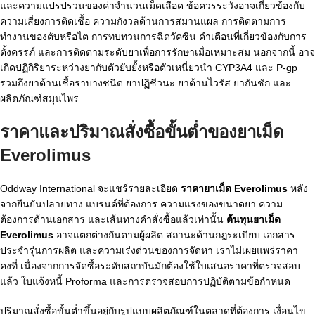
และความแปรปรวนของค่าจำนวนเม็ดเลือด ข้อควรระวังอาจเกี่ยวข้องกับ
ความเสี่ยงการติดเชื้อ ความกังวลด้านการสมานแผล การติดตามการ
ทำงานของตับหรือไต การทบทวนการฉีดวัคซีน คำเตือนที่เกี่ยวข้องกับการ
ตั้งครรภ์ และการติดตามระดับยาเพื่อการรักษาเมื่อเหมาะสม นอกจากนี้ อาจ
เกิดปฏิกิริยาระหว่างยากับตัวยับยั้งหรือตัวเหนี่ยวนำ CYP3A4 และ P-gp
รวมถึงยาต้านเชื้อราบางชนิด ยาปฏิชีวนะ ยาต้านไวรัส ยากันชัก และ
ผลิตภัณฑ์สมุนไพร
ราคาและปริมาณสั่งซื้อขั้นต่ำของยาเม็ด
Everolimus
Oddway International จะแชร์รายละเอียด
ราคายาเม็ด Everolimus
หลัง
จากยืนยันปลายทาง แบรนด์ที่ต้องการ ความแรงของขนาดยา ความ
ต้องการด้านเอกสาร และเส้นทางคำสั่งซื้อแล้วเท่านั้น
ต้นทุนยาเม็ด
Everolimus
อาจแตกต่างกันตามผู้ผลิต สถานะด้านกฎระเบียบ เอกสาร
ประจำรุ่นการผลิต และความเร่งด่วนของการจัดหา เราไม่เผยแพร่ราคา
คงที่ เนื่องจากการจัดซื้อระดับสถาบันมักต้องใช้ใบเสนอราคาที่ตรวจสอบ
แล้ว ใบแจ้งหนี้ Proforma และการตรวจสอบการปฏิบัติตามข้อกำหนด
ปริมาณสั่งซื้อขั้นต่ำขึ้นอยู่กับรูปแบบผลิตภัณฑ์ในตลาดที่ต้องการ เงื่อนไข