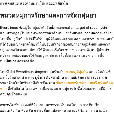
การเติมสินค้าเร่งด่วนผ่านโต๊ะส่งออกเดียวได้
หมวดหมู่การรักษาและการจัดกลุ่มยา
Everolimus จัดอยู่ในกลุ่มยาตัวยับยั้ง mammalian target of rapamycin
และปรากฏอยู่ในแนวทางการรักษาด้านมะเร็งวิทยาและการปลูกถ่ายอวัยวะ
โดยขึ้นอยู่กับข้อบ่งใช้ที่ได้รับอนุมัติในแต่ละประเทศ บุคลากรทางการแพทย์
ที่ได้รับอนุญาตอาจใช้ยานี้ในบริบทที่เกี่ยวข้องกับการกดภูมิคุ้มกันหลังการ
ปลูกถ่ายอวัยวะและข้อบ่งใช้ด้านมะเร็งวิทยาบางประเภท ดังนั้น ผู้นำเข้า
ควรตรวจสอบข้อบ่งใช้ที่อนุญาต สถานะใบสั่งยา และแนวทางการขึ้น
ทะเบียนก่อนการจัดซื้อ
โดยทั่วไป Everolimus มักถูกจัดกลุ่มร่วมกับ
ยากดภูมิคุ้มกัน​
และผลิตภัณฑ์
มะเร็งวิทยาเฉพาะทาง ผู้ซื้อระดับสถาบันบางรายยังจัดการการประกวด
ราคาด้านโลหิตวิทยาที่เกี่ยวข้องผ่าน
ซัพพลายเออร์ยารักษามะเร็งเม็ดเลือด
ขาว
ที่เชื่อถือได้ โดยเฉพาะเมื่อรวมหมวดหมู่การจัดซื้อโรงพยาบาลที่มีการ
ควบคุมข้ามแผนก
อาการไม่พึงประสงค์ที่มีรายงานอาจรวมถึงแผลในปาก การติดเชื้อ
อ่อนเพลีย ผื่น ท้องเสีย การเปลี่ยนแปลงทางเมตาบอลิซึม อาการบวมน้ำ