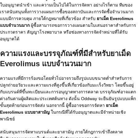
ใบอนุญาตนำเข้า และความเป็นไปได้ในการจัดหา อย่างไรก็ตาม ทีมของ
เราสนับสนุนทั้งการวางแผนการซื้อของสถาบันและการจัดซื้อจำนวนมาก
แบบมีการควบคุม ภายใต้กฎหมายที่เกี่ยวข้อง สำหรับ
ยาเม็ด Everolimus
แบบจำนวนมาก
ผู้ซื้อสามารถขอการวางแผนตามใบเสนอราคาสำหรับการ
ประกวดราคา สัญญาโรงพยาบาล หรือช่องทางการจัดจำหน่ายที่ได้รับ
อนุญาตได้
ความแรงและบรรจุภัณฑ์ที่มีสำหรับยาเม็ด
Everolimus แบบจำนวนมาก
ความแรงที่มีการร้องขอโดยทั่วไปอาจรวมถึงรูปแบบขนาดต่ำสำหรับการ
ปลูกถ่ายอวัยวะและความแรงที่สูงขึ้นที่เกี่ยวข้องกับมะเร็งวิทยา โดยขึ้นอยู่
กับแบรนด์ที่ขึ้นทะเบียนและการอนุญาตทางการตลาด บรรจุภัณฑ์อาจแตก
ต่างกันตามผู้ผลิตและประเทศต้นทาง ดังนั้น Oddway จะยืนยันรูปแบบแพ็ก
ขั้นสุดท้ายก่อนการจัดส่ง นอกจากนี้ ผู้ซื้ออาจขอการจัดหา
ยาเม็ด
Everolimus แบบยาสามัญ
ในกรณีที่ได้รับอนุญาตและมีจำหน่ายเชิง
พาณิชย์
สนับสนุนการจัดหาแบรนด์และยาสามัญ ภายใต้กฎการเข้าถึงตลาด