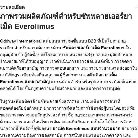
รายละเอียด
ภาพรวมผลิตภัณฑ์สำหรับซัพพลายเออร์ยา
เม็ด Everolimus
Oddway International สนับสนุนการจัดซื้อแบบ B2B ที่เป็นไปตามกฎ
ระเบียบสำหรับความต้องการด้าน
ซัพพลายเออร์ยาเม็ด Everolimus
ใน
กลุ่มผู้นำเข้า ผู้จัดซื้อของโรงพยาบาล หน่วยงานรัฐบาล และผู้จัดจำหน่าย
ร้านขายยาที่ได้รับอนุญาต เราดำเนินการตรวจสอบแหล่งที่มา การจัดหา
แบรนด์หรือยาสามัญ การตรวจสอบเอกสาร และการประสานงานส่งออกใน
กรณีที่กฎระเบียบท้องถิ่นอนุญาต ผู้ซื้อสามารถขอตัวเลือก
ยาเม็ด
Everolimus แบบยาสามัญ
แบรนด์ต้นตำรับ หรือรูปแบบบรรจุภัณฑ์เฉพาะ
ตลาดได้ โดยขึ้นอยู่กับความพร้อมจำหน่ายและแนวทางการอนุมัติ
ในฐานะพันธมิตรด้านซัพพลายเชิงธุรกรรม เรามุ่งเน้นการจัดหาที่
สอดคล้องกับข้อกำหนด มากกว่าการส่งเสริมการใช้ยาต่อผู้ป่วยโดยตรง ทีม
ของเราจะตรวจสอบวัตถุประสงค์การซื้อ กฎของปลายทาง ความคาดหวัง
ด้านเอกสาร และเงื่อนไขการจัดส่งก่อนยืนยันความเป็นไปได้ในการจัดหา
นอกจากนี้ ทีมจัดซื้อที่มองหา
ยาเม็ด Everolimus แบบจำนวนมาก
สามารถ
ประสานความต้องการของสถาบัน การสนับสนุนงานประกวดราคา และ