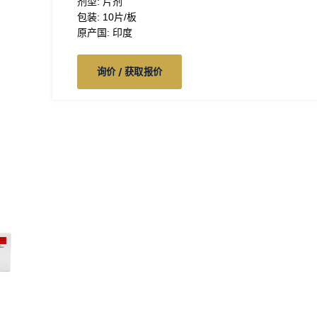
剂型: 片剂
包装: 10片/板
原产国: 印度
询价 / 获取报价