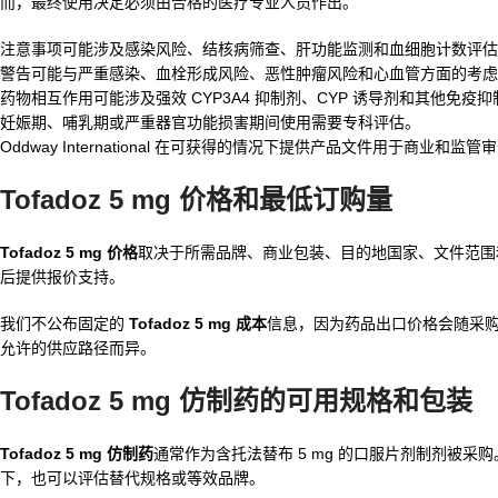
而，最终使用决定必须由合格的医疗专业人员作出。
注意事项可能涉及感染风险、结核病筛查、肝功能监测和血细胞计数评估
警告可能与严重感染、血栓形成风险、恶性肿瘤风险和心血管方面的考虑
药物相互作用可能涉及强效 CYP3A4 抑制剂、CYP 诱导剂和其他免疫
妊娠期、哺乳期或严重器官功能损害期间使用需要专科评估。
Oddway International 在可获得的情况下提供产品文件用于商
Tofadoz 5 mg 价格和最低订购量
Tofadoz 5 mg 价格
取决于所需品牌、商业包装、目的地国家、文件范围和出口要
后提供报价支持。
我们不公布固定的
Tofadoz 5 mg 成本
信息，因为药品出口价格会随采
允许的供应路径而异。
Tofadoz 5 mg 仿制药的可用规格和包装
Tofadoz 5 mg 仿制药
通常作为含托法替布 5 mg 的口服片剂制剂被
下，也可以评估替代规格或等效品牌。