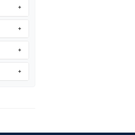
+
+
+
+