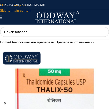
Skip to navigation
СТРАНА
УСЛУГИ
ИНФОРМАЦИЯ
Skip to main content
Home
/
Онкологические препараты
/
Препараты от лейкемии