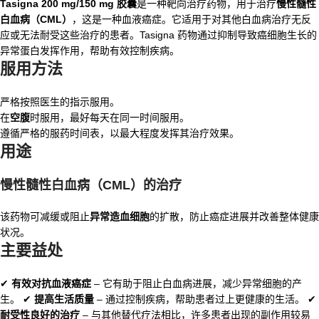
Tasigna 200 mg/150 mg 胶囊
是一种靶向治疗药物，用于治疗
慢性髓性
白血病（CML）
，这是一种血液癌症。它适用于对其他白血病治疗无反
应或无法耐受这些治疗的患者。Tasigna 药物通过抑制导致癌细胞生长的
异常蛋白发挥作用，帮助有效控制疾病。
服用方法
严格按照医生的指示服用。
在
空腹
时服用，最好每天在同一时间服用。
遵循严格的服药时间表，以最大程度发挥其治疗效果。
用途
慢性髓性白血病（CML）的治疗
该药物可减缓或阻止
异常造血细胞
的扩散，防止癌症进展并改善整体健康
状况。
主要益处
✔
有效对抗血液癌症
– 它有助于阻止白血病进展，减少异常细胞的产
生。 ✔
提高生活质量
– 通过控制疾病，帮助患者过上更健康的生活。 ✔
耐受性良好的治疗
– 与其他替代疗法相比，许多患者出现的副作用较易