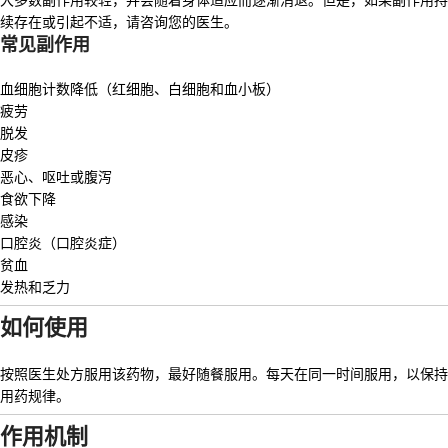
大多数副作用较轻，并会随着身体适应而逐渐消退。但是，如果副作用持
续存在或引起不适，请咨询您的医生。
常见副作用
血细胞计数降低（红细胞、白细胞和血小板）
疲劳
脱发
皮疹
恶心、呕吐或腹泻
食欲下降
感染
口腔炎（口腔炎症）
贫血
发热和乏力
如何使用
按照医生处方服用该药物，最好随餐服用。每天在同一时间服用，以保持
用药规律。
作用机制