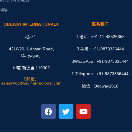
博客
ODDWAY INTERNATIONAL®
联系我们
地址：
电话 : +91-11-43526658
4216/20, 1 Ansari Road,
手机 : +91-9873336444
Daryaganj,
WhatsApp :
+91-9873336444
印度 新德里 110002
Telegram : +91-9873336444
邮箱：
sales@oddwayinternational.com
微信 : Oddway2010