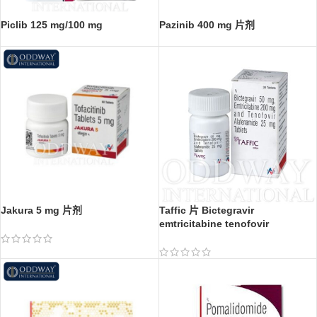
Piclib 125 mg/100 mg
Pazinib 400 mg 片剂
Jakura 5 mg 片剂
Taffic 片 Bictegravir
emtricitabine tenofovir