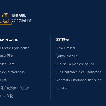
快速配送。
最短周转时间
SKIN CARE
癌症药物
Erectile Dysfunction
Cipla Limited
癌症药物
Ajanta Pharma
Skin Care
Sunrise Remedies Pvt Ltd
Sexual Wellness
Sun Pharmaceutical Industries
肝炎
Glenmark Pharmaceuticals Inc
骨质疏松症 - 关节炎
NottyBoy
HIV 药物