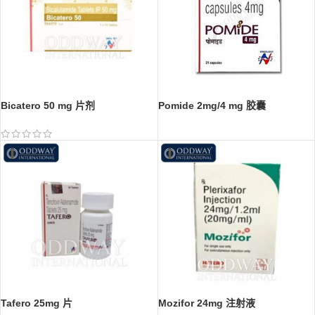
Bicatero 50 mg 片剂
Pomide 2mg/4 mg 胶囊
Tafero 25mg 片
Mozifor 24mg 注射液