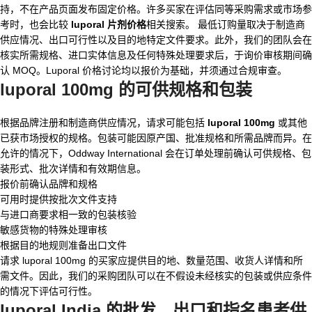
持，不在产品页面发布固定价格。许多买家在评估同等采购需求或市场参
考时，也会比较
luporal 片剂价格
相关搜索。 最低订购量取决于制造商
供应情况、出口可行性以及目的地特定文件要求。此外，我们的团队会在
核实所需规格、进口实体信息及任何特殊处理要求后，于询价审核期间确
认 MOQ。Luporal 价格讨论均以报价为基础，并须通过合规审查。
luporal 100mg
的可供规格和包装
根据品牌注册和制造商供应情况，请求可能包括
luporal 100mg
或其他
已获市场授权的规格。包装可能因原产国、批准规格和所需品牌而异。在
允许的情况下，Oddway International 会在订单处理前确认可供规格、包
装形式、批次详情和有效期信息。
报价前确认品牌和规格
可用时提供按批次文件支持
与进口商要求相一致的包装核验
敏感货物的特殊处理审核
根据目的地规则准备出口文件
请求 luporal 100mg 的买家应提供目的地、数量范围、收货人详情和所
需文件。因此，我们的采购团队可以在不假设未经核实的包装或供应条件
的情况下评估可行性。
luporal India
的批发、出口和指名患者供