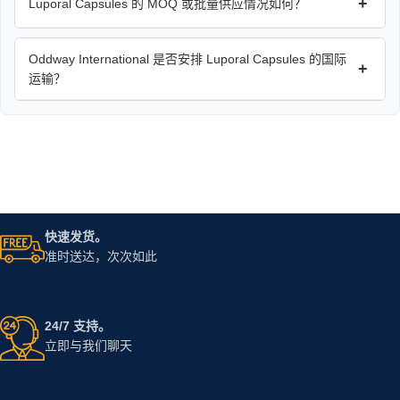
+
Luporal Capsules 的 MOQ 或批量供应情况如何？
Oddway International 是否安排 Luporal Capsules 的国际
+
运输？
快速发货。
准时送达，次次如此
24/7 支持。
立即与我们聊天