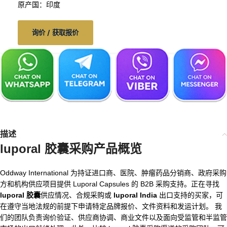
原产国：印度
询价 / 获取报价
描述
luporal 胶囊
采购产品概览
Oddway International 为持证进口商、医院、肿瘤药品分销商、政府采购
方和机构供应项目提供 Luporal Capsules 的 B2B 采购支持。正在寻找
luporal 胶囊
供应情况、合规采购或
luporal India
出口支持的买家，可
在遵守当地法规的前提下申请特定品牌报价、文件资料和发运计划。 我
们的团队负责询价验证、供应商协调、商业文件以及面向受监管和半监管