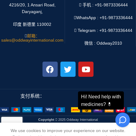
4216/20, 1 Ansari Road,
手机 : +91-9873336444
Daryaganj,
WhatsApp :
+91-9873336444
印度 新德里 110002
Telegram : +91-9873336444
邮箱：
sales@oddwayinternational.com
微信 : Oddway2010
支付系统：
运输系统：
Copyright
2025 Oddway International
We use cookies to improve your experience on our website.