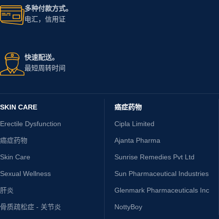
多种付款方式。
电汇，信用证
快速配送。
最短周转时间
SKIN CARE
癌症药物
Erectile Dysfunction
Cipla Limited
癌症药物
Ajanta Pharma
Skin Care
Sunrise Remedies Pvt Ltd
Sexual Wellness
Sun Pharmaceutical Industries
肝炎
Glenmark Pharmaceuticals Inc
骨质疏松症 - 关节炎
NottyBoy