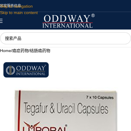
Skip to navigation
国家
服务
信息
Skip to main content
Home
/
癌症药物
/
结肠癌药物