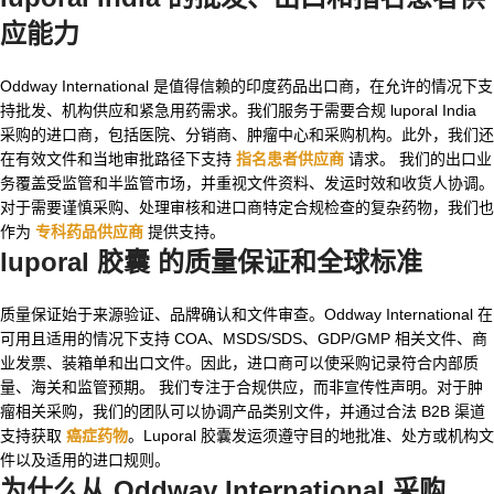
应能力
Oddway International 是值得信赖的印度药品出口商，在允许的情况下支
持批发、机构供应和紧急用药需求。我们服务于需要合规 luporal India
采购的进口商，包括医院、分销商、肿瘤中心和采购机构。此外，我们还
在有效文件和当地审批路径下支持
指名患者供应商
请求。 我们的出口业
务覆盖受监管和半监管市场，并重视文件资料、发运时效和收货人协调。
对于需要谨慎采购、处理审核和进口商特定合规检查的复杂药物，我们也
作为
专科药品供应商
提供支持。
luporal 胶囊
的质量保证和全球标准
质量保证始于来源验证、品牌确认和文件审查。Oddway International 在
可用且适用的情况下支持 COA、MSDS/SDS、GDP/GMP 相关文件、商
业发票、装箱单和出口文件。因此，进口商可以使采购记录符合内部质
量、海关和监管预期。 我们专注于合规供应，而非宣传性声明。对于肿
瘤相关采购，我们的团队可以协调产品类别文件，并通过合法 B2B 渠道
支持获取
癌症药物
。Luporal 胶囊发运须遵守目的地批准、处方或机构文
件以及适用的进口规则。
为什么从 Oddway International 采购