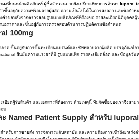
คงที่บนหน้าผลิตภัณฑ์ ผู้ซื้อจำนวนมากยังเปรียบเทียบการค้นหา
luporal t
ขั้นต่ำขึ้นอยู่กับความพร้อมจากผู้ผลิต ความเป็นไปได้ในการส่งออก และข้อก
ขอหลังจากตรวจสอบรูปแบบผลิตภัณฑ์ที่ร้องขอ รายละเอียดนิติบุคคลผู้น
บเสนอราคาและขึ้นอยู่กับการตรวจสอบด้านการปฏิบัติตามข้อกำหนด
ral 100mg
ตลาด ขึ้นอยู่กับการขึ้นทะเบียนแบรนด์และซัพพลายจากผู้ผลิต บรรจุภัณฑ์
ernational ยืนยันความแรงยาที่มี รูปแบบแพ็ก รายละเอียดล็อต และข้อมูลวั
เอียดผู้รับสินค้า และเอกสารที่ต้องการ ด้วยเหตุนี้ ทีมจัดซื้อของเราจึงส
จสอบ
ละ Named Patient Supply สำหรับ
luporal
ือได้สำหรับการขายส่ง การจัดหาระดับสถาบัน และความต้องการเข้าถึงยาเร่งด่
ดคล้องตามข้อกำหนด รวมถึงโรงพยาบาล ผู้จัดจำหน่าย ศูนย์มะเร็งวิทยา และห