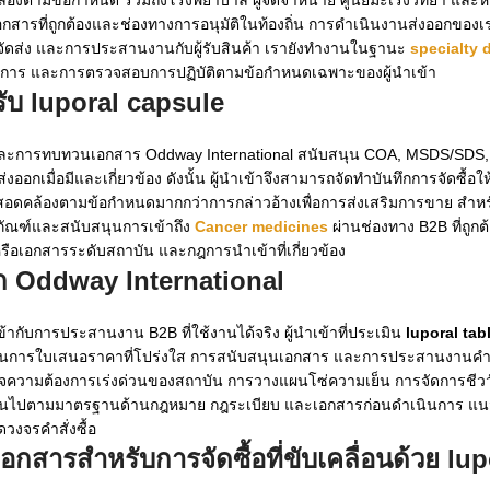
กสารที่ถูกต้องและช่องทางการอนุมัติในท้องถิ่น การดำเนินงานส่งออกของ
ัดส่ง และการประสานงานกับผู้รับสินค้า เรายังทำงานในฐานะ
specialty 
จัดการ และการตรวจสอบการปฏิบัติตามข้อกำหนดเฉพาะของผู้นำเข้า
รับ
luporal capsule
ละการทบทวนเอกสาร Oddway International สนับสนุน COA, MSDS/SDS, เอ
อกเมื่อมีและเกี่ยวข้อง ดังนั้น ผู้นำเข้าจึงสามารถจัดทำบันทึกการจัดซื้อ
อดคล้องตามข้อกำหนดมากกว่าการกล่าวอ้างเพื่อการส่งเสริมการขาย สำหรับ
ภัณฑ์และสนับสนุนการเข้าถึง
Cancer medicines
ผ่านช่องทาง B2B ที่ถู
าหรือเอกสารระดับสถาบัน และกฎการนำเข้าที่เกี่ยวข้อง
ก Oddway International
กับการประสานงาน B2B ที่ใช้งานได้จริง ผู้นำเข้าที่ประเมิน
luporal tab
ระบวนการใบเสนอราคาที่โปร่งใส การสนับสนุนเอกสาร และการประสานงานคำสั
้าใจความต้องการเร่งด่วนของสถาบัน การวางแผนโซ่ความเย็น การจัดการชีว
เป็นไปตามมาตรฐานด้านกฎหมาย กฎระเบียบ และเอกสารก่อนดำเนินการ แนวทาง
ดวงจรคำสั่งซื้อ
กสารสำหรับการจัดซื้อที่ขับเคลื่อนด้วย
lup