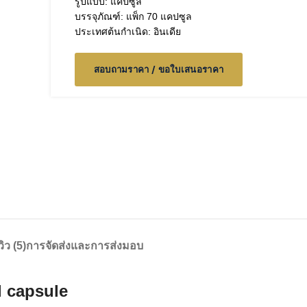
รูปแบบ: แคปซูล
บรรจุภัณฑ์: แพ็ก 70 แคปซูล
ประเทศต้นกำเนิด: อินเดีย
สอบถามราคา / ขอใบเสนอราคา
วิว (5)
การจัดส่งและการส่งมอบ
l capsule