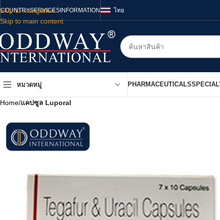
Skip to navigation
COUNTRY
SERVICES
INFORMATION
ไทย
Skip to main content
PHARMACEUTICALS
SPECIAL
หมวดหมู่
Home
/
แคปซูล Luporal