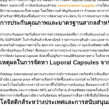
จัดหา นอกจากนี้ เรายังสนับสนุนคำขอ
named patient supplier
ภายใต้เอ
มีการควบคุมและกึ่งควบคุม โดยให้ความสำคัญกับเอกสาร กำหนดเวลาการจ
สำหรับยาที่ซับซ้อนซึ่งต้องการการจัดหาอย่างระมัดระวัง การทบทวนการ
การประกันคุณภาพและมาตรฐานสากลสำห
การประกันคุณภาพเริ่มต้นจากการตรวจสอบแหล่งที่มา การยืนยันแบรนด์ แ
กับ GDP/GMP, ใบกำกับสินค้าเชิงพาณิชย์ รายการบรรจุสินค้า และเอกสารส่งอ
คาดหวังด้านคุณภาพภายใน ศุลกากร และกฎระเบียบ เรามุ่งเน้นซัพพลายที่ส
เกี่ยวข้องกับมะเร็งวิทยา ทีมของเราสามารถประสานงานเอกสารหมวดผลิต
การจัดส่ง luporal capsule ยังคงขึ้นอยู่กับการอนุมัติของปลายทาง ใบสั่งย
เหตุผลในการจัดหา Luporal Capsules จา
Oddway International ผสานประสบการณ์การส่งออกเวชภัณฑ์จากอินเดียเข้า
อ้างอิง Luporal price หรือทางเลือกการจัดซื้อเฉพาะแบรนด์ จะได้รับก
รวดเร็วโดยไม่มีการกล่าวอ้างราคาที่ไม่ได้รับการสนับสนุน ทีมของเราเข
ส่งออกพิเศษ และการจัดส่ง NPS อย่างไรก็ตาม คำขอซัพพลายทุกครั้งต้อง
จัดการการจัดซื้ออย่างมีความรับผิดชอบ พร้อมคงการสื่อสารที่เชื่อถือได้ตลอ
โลจิสติกส์ระหว่างประเทศและการสนับสนุนเอ