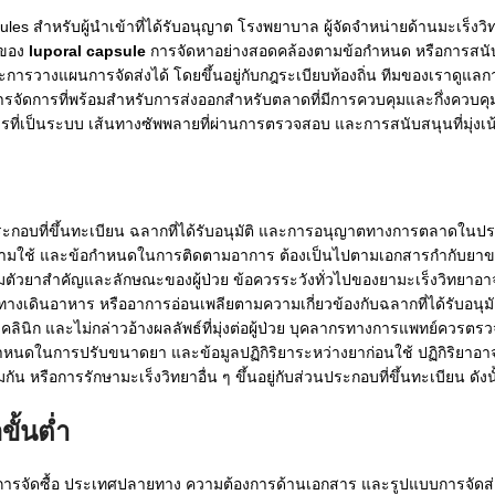
s สำหรับผู้นำเข้าที่ได้รับอนุญาต โรงพยาบาล ผู้จัดจำหน่ายด้านมะเร็งวิทย
ยของ
luporal capsule
การจัดหาอย่างสอดคล้องตามข้อกำหนด หรือการสนั
างแผนการจัดส่งได้ โดยขึ้นอยู่กับกฎระเบียบท้องถิ่น ทีมของเราดูแ
ัดการที่พร้อมสำหรับการส่งออกสำหรับตลาดที่มีการควบคุมและกึ่งควบคุม 
สารที่เป็นระบบ เส้นทางซัพพลายที่ผ่านการตรวจสอบ และการสนับสนุนที่มุ่งเน
วนประกอบที่ขึ้นทะเบียน ฉลากที่ได้รับอนุมัติ และการอนุญาตทางการตลาดใ
้อห้ามใช้ และข้อกำหนดในการติดตามอาการ ต้องเป็นไปตามเอกสารกำกับยาข
ตัวยาสำคัญและลักษณะของผู้ป่วย ข้อควรระวังทั่วไปของยามะเร็งวิทยาอาจเ
ดินอาหาร หรืออาการอ่อนเพลียตามความเกี่ยวข้องกับฉลากที่ได้รับอนุมัต
ลินิก และไม่กล่าวอ้างผลลัพธ์ที่มุ่งต่อผู้ป่วย บุคลากรทางการแพทย์ควรตร
หนดในการปรับขนาดยา และข้อมูลปฏิกิริยาระหว่างยาก่อนใช้ ปฏิกิริยาอาจเก
ัน หรือการรักษามะเร็งวิทยาอื่น ๆ ขึ้นอยู่กับส่วนประกอบที่ขึ้นทะเบียน ดังน
ั้นต่ำ
ทางการจัดซื้อ ประเทศปลายทาง ความต้องการด้านเอกสาร และรูปแบบการจัด