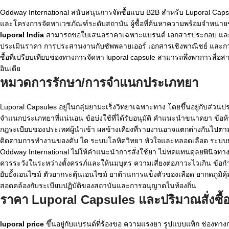
Oddway International สนับสนุนการจัดซื้อแบบ B2B สำหรับ Luporal Capsule
และโครงการจัดหาเวชภัณฑ์ระดับสถาบัน ผู้ซื้อที่ค้นหาความพร้อมจำหน่า
luporal India
สามารถขอใบเสนอราคาเฉพาะแบรนด์ เอกสารประกอบ และการว
ประเมินราคา การประสานงานกับซัพพลายเออร์ เอกสารเชิงพาณิชย์ และการจ
ซื้อที่เปรียบเทียบช่องทางการจัดหา luporal capsule สามารถพึ่งพาการสื่อ
อินเดีย
หมวดการรักษา/การจำแนกประเภทยา
Luporal Capsules อยู่ในกลุ่มยามะเร็งวิทยาเฉพาะทาง โดยขึ้นอยู่กับส่
จำแนกประเภทยาที่แน่นอน ข้อบ่งใช้ที่ได้รับอนุมัติ คำแนะนำขนาดยา ข
กฎระเบียบของประเทศผู้นำเข้า ผลข้างเคียงที่รายงานอาจแตกต่างกันไปตาม
ติดตามการทำงานของตับ ไต ระบบโลหิตวิทยา หัวใจและหลอดเลือด ระบบทางเ
Oddway International ไม่ให้คำแนะนำการสั่งใช้ยา ไม่ทดแทนดุลยพินิจทางค
ควรระวังในระหว่างตั้งครรภ์และให้นมบุตร ความเสี่ยงต่อภาวะไวเกิน ข้อกำ
ยับยั้งเอนไซม์ ตัวยากระตุ้นเอนไซม์ ยาต้านการแข็งตัวของเลือด ยากดภูมิคุ้มก
สอดคล้องกับระเบียบปฏิบัติของสถาบันและการอนุญาตในท้องถิ่น
ราคา Luporal Capsules และปริมาณสั่งซื้อข
luporal price
ขึ้นอยู่กับแบรนด์ที่ร้องขอ ความแรงยา รูปแบบแพ็ก ช่อง