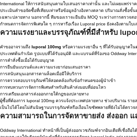
International ให้การสนับสนุนตามใบเสนอราคาเท่านั้น และไม่เผยแพร่ราคา
ประเมินคำขอจัดซื้อที่เทียบเท่าหรือข้อมูลอ้างอิงทางตลาด ปริมาณสั่งซื้อ
เฉพาะปลายทาง นอกจากนี้ ทีมของเราจะยืนยัน MOQ ระหว่างการตรวจสอบคำ
กำหนดการจัดการพิเศษใด ๆ การหารือเรื่อง Luporal price ยังคงอิงตามใ
ความแรงยาและบรรจุภัณฑ์ที่มีสำหรับ
lupo
คำขออาจรวมถึง
luporal 100mg
หรือความแรงยาอื่น ๆ ที่ได้รับอนุญาตใน
ประเทศต้นกำเนิด รูปแบบที่ได้รับอนุมัติ และแบรนด์ที่ร้องขอ Oddway Int
การคำสั่งซื้อเมื่อได้รับอนุญาต
การยืนยันแบรนด์และความแรงยาก่อนเสนอราคา
การสนับสนุนเอกสารตามล็อตเมื่อมีให้บริการ
การตรวจสอบบรรจุภัณฑ์ให้สอดคล้องกับข้อกำหนดของผู้นำเข้า
การทบทวนการจัดการพิเศษสำหรับสินค้าส่งมอบที่อ่อนไหว
การเตรียมเอกสารส่งออกภายใต้กฎของปลายทาง
ผู้ซื้อที่ต้องการ luporal 100mg ควรแจ้งประเทศปลายทาง ช่วงปริมาณ รายละ
เป็นไปได้โดยไม่สันนิษฐานบรรจุภัณฑ์หรือเงื่อนไขซัพพลายที่ยังไม่ได้ตรว
ความสามารถในการจัดหาขายส่ง ส่งออก แ
Oddway International ทำหน้าที่เป็นผู้ส่งออกเวชภัณฑ์จากอินเดียที่เชื่อถ
อนุญาต เราให้บริการผู้นำเข้าที่ต้องการการจัดหา luporal India อย่างสอ