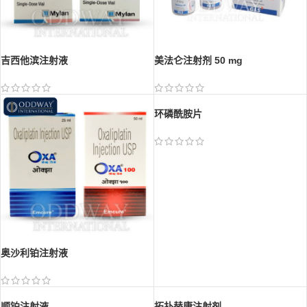
吉西他滨注射液
美法仑注射剂 50 mg
环磷酰胺片
奥沙利铂注射液
顺铂注射液
拓扑替康注射剂