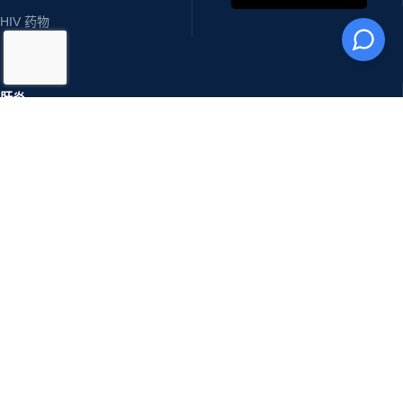
电汇，信用证
快速配送。
最短周转时间
SKIN CARE
癌症药物
Erectile Dysfunction
Cipla Limited
癌症药物
Ajanta Pharma
Skin Care
Sunrise Remedies Pvt Ltd
Sexual Wellness
Sun Pharmaceutical Industries
肝炎
Glenmark Pharmaceuticals Inc
骨质疏松症 - 关节炎
NottyBoy
HIV 药物