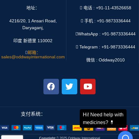
地址：
电话 : +91-11-43526658
4216/20, 1 Ansari Road,
手机 : +91-9873336444
Daryaganj,
WhatsApp :
+91-9873336444
印度 新德里 110002
Telegram : +91-9873336444
邮箱：
sales@oddwayinternational.com
微信 : Oddway2010
支付系统：
运输系统：
Copyright
2025 Oddway International