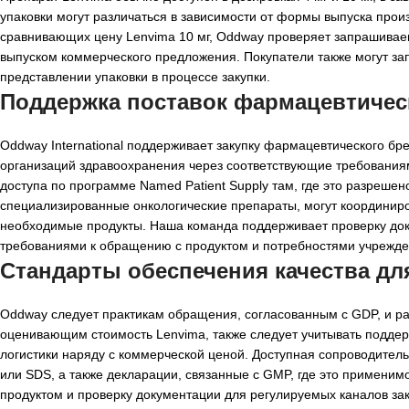
упаковки могут различаться в зависимости от формы выпуска про
сравнивающих цену Lenvima 10 мг, Oddway проверяет запрашиваем
выпуском коммерческого предложения. Покупатели также могут з
представлении упаковки в процессе закупки.
Поддержка поставок фармацевтичес
Oddway International поддерживает закупку фармацевтического бр
организаций здравоохранения через соответствующие требования
доступа по программе Named Patient Supply там, где это разре
специализированные онкологические препараты, могут координиро
необходимые продукты. Наша команда поддерживает проверку доку
требованиями к обращению с продуктом и потребностями учрежде
Стандарты обеспечения качества дл
Oddway следует практикам обращения, согласованным с GDP, и р
оценивающим стоимость Lenvima, также следует учитывать поддерж
логистики наряду с коммерческой ценой. Доступная сопроводите
или SDS, а также декларации, связанные с GMP, где это примени
продуктом и проверку документации для регулируемых каналов за