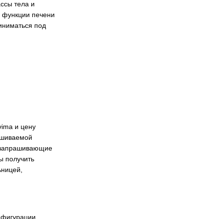
ссы тела и
у функции печени
иниматься под
vima и цену
рашиваемой
, запрашивающие
ы получить
ьницей,
онфигурации