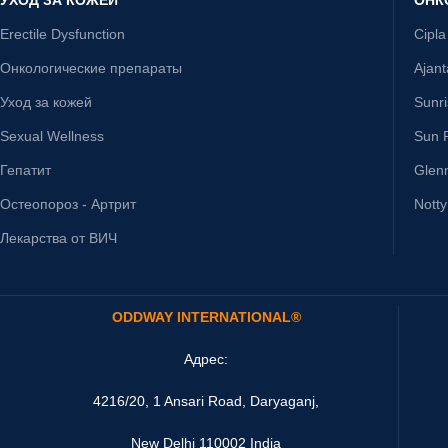
Erectile Dysfunction
Cipla
Онкологические препараты
Ajan
Уход за кожей
Sunr
Sexual Wellness
Sun P
Гепатит
Glen
Остеопороз - Артрит
Nott
Лекарства от ВИЧ
ODDWAY INTERNATIONAL®
Адрес:
4216/20, 1 Ansari Road, Daryaganj,
New Delhi 110002 India