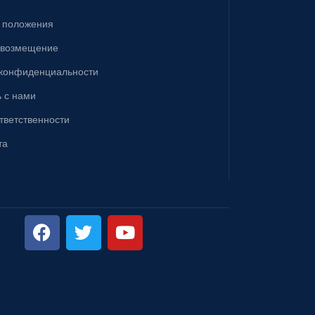
& положения
 возмещение
 конфиденциальности
 с нами
ответственности
та