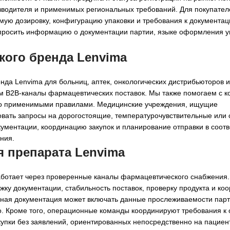
изводителя и применимых региональных требований. Для покупател
ую дозировку, конфигурацию упаковки и требования к документац
апросить информацию о документации партии, языке оформления у
кого бренда Lenvima
енда Lenvima для больниц, аптек, онкологических дистрибьюторов
м B2B-каналы фармацевтических поставок. Мы также помогаем с 
шено применимыми правилами. Медицинские учреждения, ищущие
вать запросы на дорогостоящие, температурочувствительные или 
ментации, координацию закупок и планирование отправки в соотв
ния.
я препарата Lenvima
аботает через проверенные каналы фармацевтического снабжения.
ку документации, стабильность поставок, проверку продукта и ко
льная документация может включать данные прослеживаемости пар
мо. Кроме того, операционные команды координируют требования к
купки без заявлений, ориентированных непосредственно на пациен