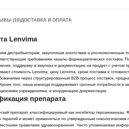
ЫВЫ (10)
ДОСТАВКА И ОПЛАТА
та Lenvima
еским дистрибьюторам, закупочным агентствам и уполномоченным п
ответствующие требованиям каналы фармацевтических поставок. П
ения, поддержку в закупках и документацию на продукт с учетом
вают стоимость Lenvima, цену Lenvima, сроки поставки и готовнос
бованиями через структурированный B2B-процесс поставок, предн
роме того, наша команда поддерживает срочные потребности в зак
ицинскими учреждениями, и координацию документации.
ификация препарата
ский препарат, классифицируемый как ингибитор тирозинкиназы. 
ых терапий и может применяться по утвержденным онкологическим 
и местными правилами здравоохранения. Часто упоминаемая инфо