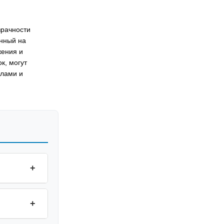
зрачности
анный на
жения и
к, могут
илами и
+
+