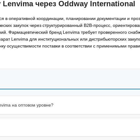
Lenvima через Oddway International
ся в оперативной координации, планировании документации и про
ических закупок через структурированный B2B-процесс, ориентиров
ий. Фармацевтический бренд Lenvima требует проверенного снаб
рат Lenvima для институциональных или дистрибьюторских закупо
нку осуществимости поставки в соответствии с применимыми прав
nvima на оптовом уровне?