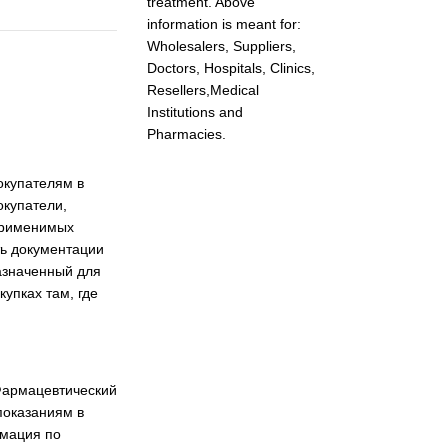
treatment. Above
information is meant for:
Wholesalers, Suppliers,
Doctors, Hospitals, Clinics,
Resellers,Medical
Institutions and
Pharmacies.
окупателям в
окупатели,
 применимых
ть документации
азначенный для
упках там, где
Фармацевтический
показаниям в
рмация по