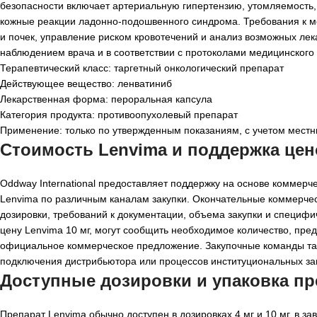
безопасности включает артериальную гипертензию, утомляемость,
кожные реакции ладонно-подошвенного синдрома. Требования к мо
и почек, управление риском кровотечений и анализ возможных ле
наблюдением врача и в соответствии с протоколами медицинского
Терапевтический класс: таргетный онкологический препарат
Действующее вещество: ленватиниб
Лекарственная форма: пероральная капсула
Категория продукта: противоопухолевый препарат
Применение: только по утвержденным показаниям, с учетом местн
Стоимость Lenvima и поддержка це
Oddway International предоставляет поддержку на основе коммер
Lenvima по различным каналам закупки. Окончательные коммерчес
дозировки, требований к документации, объема закупки и специф
цену Lenvima 10 мг, могут сообщить необходимое количество, пре
официальное коммерческое предложение. Закупочные команды так
подключения дистрибьютора или процессов институциональных за
Доступные дозировки и упаковка пр
Препарат Lenvima обычно доступен в дозировках 4 мг и 10 мг, в з