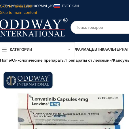
Skip to navigation
СТРАНА
УСЛУГИ
ИНФОРМАЦИЯ
РУССКИЙ
Skip to main content
ФАРМАЦЕВТИКА
АЛЬТЕРНА
КАТЕГОРИИ
Home
/
Онкологические препараты
/
Препараты от лейкемии
/
Капсул