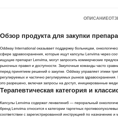
ОПИСАНИЕ
ОТЗ
Обзор продукта для закупки препара
Oddway International оказывает поддержку больницам, онкологич
сфере здравоохранения, которые ищут капсулы Lenvima через со
ищущие препарат Lenvima, могут запросить коммерческие предлож
рыночных правил и доступности. Закупочные команды часто сравни
перед принятием решений о закупке. Oddway управляет этими тре
регулируемых и частично регулируемых рынков здравоохранения. К
это разрешено, включая запросы на доступ, инициированные мед
Терапевтическая категория и класс
Капсулы Lenvima содержат ленватиниб — пероральный онкологиче
бренд Lenvima относится к категории таргетных противоопухолев
соответствии с зарегистрированной инструкцией по назначению 