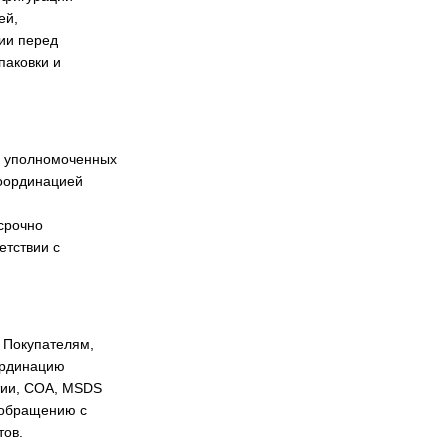
ей,
ии перед
паковки и
 и уполномоченных
координацией
срочно
етствии с
 Покупателям,
ординацию
тии, COA, MSDS
 обращению с
тов.