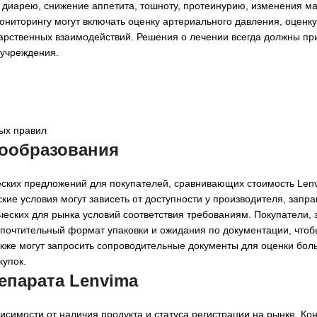
 диарею, снижение аппетита, тошноту, протеинурию, изменения ма
ниторингу могут включать оценку артериального давления, оценк
карственных взаимодействий. Решения о лечении всегда должны пр
 учреждения.
ых правил
нообразования
ческих предложений для покупателей, сравнивающих стоимость Len
кие условия могут зависеть от доступности у производителя, зап
ических для рынка условий соответствия требованиям. Покупатели
дпочтительный формат упаковки и ожидания по документации, чтоб
же могут запросить сопроводительные документы для оценки бол
купок.
епарата Lenvima
ависимости от наличия продукта и статуса регистрации на рынке. К