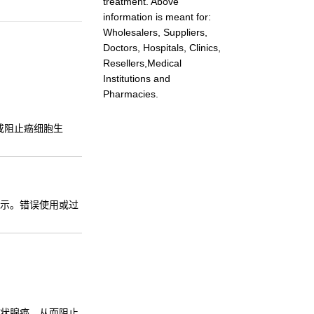
treatment. Above
information is meant for:
Wholesalers, Suppliers,
Doctors, Hospitals, Clinics,
Resellers,Medical
Institutions and
Pharmacies.
或阻止癌细胞生
示。错误使用或过
状腺癌，从而阻止