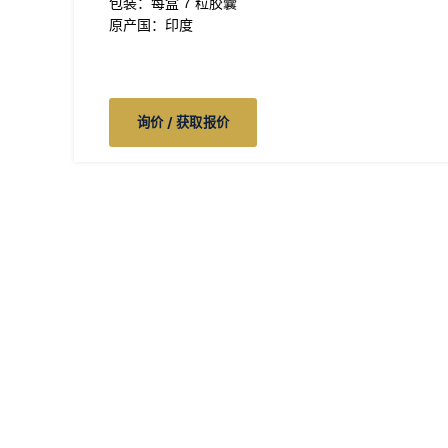
包装：每盒 7 粒胶囊
原产国：印度
询价 / 获取报价