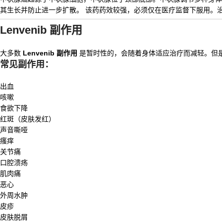
其生长并防止进一步扩散。 该药药效较强，必须仅在医疗监督下服用。
Lenvenib 副作用
大多数
Lenvenib 副作用
是暂时性的，会随着身体适应治疗而减轻。但
常见副作用：
出血
咳嗽
食欲下降
红斑（皮肤发红）
声音嘶哑
瘙痒
关节痛
口腔溃疡
肌肉痛
恶心
外周水肿
皮疹
皮肤脱屑