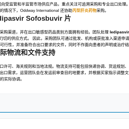
司向受监管和半监管市场供应产品，重点关注可追溯采购和专业出口处理
dway International 还协助
丙型肝炎药物
采购。
pasvir Sofosbuvir 片
具备印度本地采购渠道，并在出口敏感型药品类别方面拥有经验。团队处理
ledipasvi
应方式。 因此，采购团队可通过批发、机构或获批准入渠道申请 ledipa
比较指定品牌、确认文件可行性，并准备符合出口要求的文件，同时不作面向患者的声明或治
际物流和文件支持
口许可、海关规则和当地法规。物流支持可能包括快递协调、货运规划、
出口需求，运营团队会在发运前审查目的地要求，并根据买家指示调整文
的实际协调。