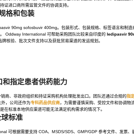
及持证进口商所需监管文件的协调支持。
规格和包装
ipasvir 90mg sofosbuvir 400mg。包装形式、包装规格、标签语言
ay International 可帮助采购团队比较来自印度的
ledipasvir 9
 采购可能包括品牌核验、批次文件支持以及获批贸易渠道的发运规划。
口和指定患者供药能力
 India 供应的医院、分销商、非政府组织和持证采购机构处理批发出口。团队还通过合规的
指
此外，公司还作为
专科药品供应商
，为需要谨慎采购、受控文件和协调物
是在标准本地供应渠道可能无法满足机构需求的情况下。
全球标准
onal 可根据需要支持 COA、MSDS/SDS、GMP/GDP 参考文件、发