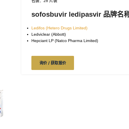
包装：28 片装
sofosbuvir ledipasvir
品牌名
Ledifos (Hetero Drugs Limited)
Ledviclear (Abbott)
Hepciant LP (Natco Pharma Limited)
询价 / 获取报价