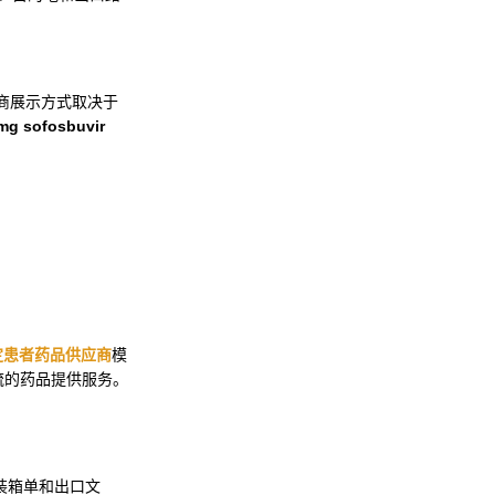
和制造商展示方式取决于
0mg sofosbuvir
定患者药品供应商
模
流的药品提供服务。
票、装箱单和出口文