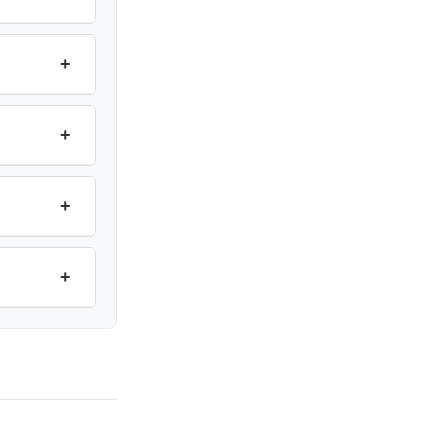
+
+
+
+