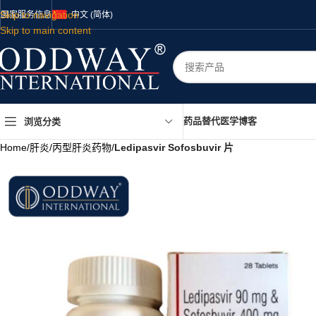
Skip to navigation
国家
服务
信息
中文 (简体)
Skip to main content
药品
替代医学
博客
浏览分类
Home
/
肝炎
/
丙型肝炎药物
/
Ledipasvir Sofosbuvir 片