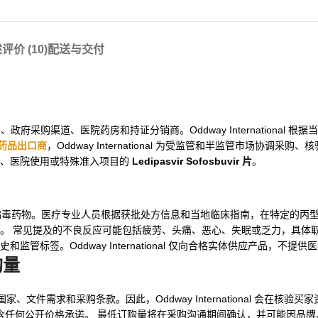
述
评价 (10)
配送与交付
采购渠道、医院药房和持证分销商。Oddway International 根
药品出口商
，Oddway International 为受监管和半监管市场协调采
与、医院使用或特殊准入项目的
Ledipasvir Sofosbuvir 片
。
类为直接作用抗病毒药物。医疗专业人员根据获批处方信息和当地临床指南，在特定的
。 常见提及的不良反应可能包括疲劳、头痛、恶心、失眠或乏力，具体
签。Oddway International 仅向合格实体供应产品，不提供
购量
文件需求和采购条款。因此，Oddway International 会在核验买
报价为准，不包含任何公开价格承诺。 最低订购量将在采购沟通期间确认，并可能因