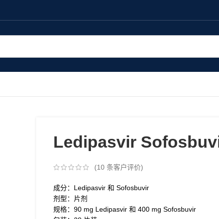
Ledipasvir Sofosbuv
(
10
条客户评价)
成分：Ledipasvir 和 Sofosbuvir
剂型：片剂
规格：90 mg Ledipasvir 和 400 mg Sofosbuvir