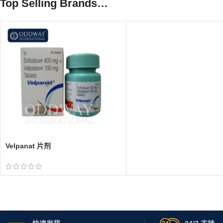
Top Selling Brands…
Velpanat 片剂