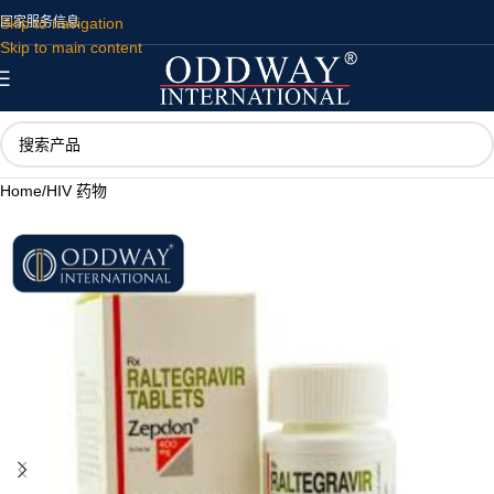
Skip to navigation
国家
服务
信息
Skip to main content
Home
/
HIV 药物