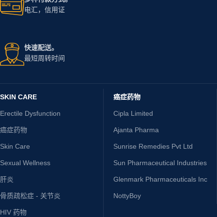
电汇，信用证
快速配送。
最短周转时间
SKIN CARE
癌症药物
Erectile Dysfunction
Cipla Limited
癌症药物
Ajanta Pharma
Skin Care
Sunrise Remedies Pvt Ltd
Sexual Wellness
Sun Pharmaceutical Industries
肝炎
Glenmark Pharmaceuticals Inc
骨质疏松症 - 关节炎
NottyBoy
HIV 药物