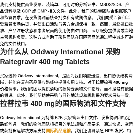
我们支持提供商业发票、装箱单、可用时的分析证书、MSDS/SDS、产
品资料以及 GDP 或 GMP 相关文件。此外，我们的质量团队会根据客户
和监管要求，在发货协调前核查批次和有效期信息。 我们向受监管和半
受监管市场供货，并使出口活动与买方合规保持一致。然而，最终进口批
准、产品注册状态和患者层面的使用仍由进口商、医疗服务提供者或当地
主管机构负责。这种方式有助于采购团队在国际药品流通过程中减少可避
免的文件缺口。
为什么从 Oddway International 采购
Raltegravir 400 mg Tablets
买家选择 Oddway International，是因为我们响应迅速、出口协调结构清
晰，并能在复杂药品供应路线中提供实用支持。对于
拉替拉韦 400 mg
价格
请求，我们的团队提供清晰的报价要素和文件指导，而不是没有依据
的假设。此外，我们帮助使采购与目的地法规和机构采购要求保持一致。
拉替拉韦 400 mg
的国际物流和文件支持
Oddway International 为持牌 B2B 买家管理出口文件、发货协调和特定
路线沟通。我们的物流团队根据目的地法规和产品要求，通过快递、空运
或获批货运解决方案支持
国际药品运输
。我们还协调紧急 NPS 发货、特