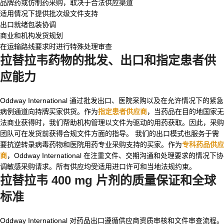
品牌药或仿制药采购，取决于合法供应渠道
适用情况下提供批次级文件支持
出口就绪包装协调
商业和机构发货规划
在运输路线要求时进行特殊处理审查
拉替拉韦药物
的批发、出口和指定患者供
应能力
Oddway International 通过批发出口、医院采购以及在允许情况下的紧急
病例通道向持牌买家供货。作为
指定患者供应商
，当药品在目的地国家无
法商业获得时，我们帮助机构管理以文件为驱动的用药获取。因此，采购
团队可在发货前获得合规文件方面的指导。 我们的出口模式也服务于需
要抗逆转录病毒药物和医院用药专业采购支持的买家。作为
专科药品供应
商
，Oddway International 在注重文件、交期沟通和处理要求的情况下协
调敏感采购请求。所有供应均受适用进口许可和当地法规约束。
拉替拉韦 400 mg 片剂
的质量保证和全球
标准
Oddway International 对药品出口遵循供应商资质审核和文件审查流程。