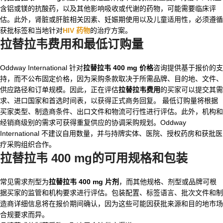
含铝或镁的抗酸药，以及其他影响吸收或代谢的药物，可能需要临床评
估。此外，肾脏或肝脏相关因素、妊娠期使用以及儿童适用性，必须遵循
获批标签和当地针对
HIV 药物
的治疗方案。
拉替拉韦费用和最低订购量
Oddway International 针对
拉替拉韦 400 mg 价格
咨询提供基于报价的支
持，而不公布固定价格，因为采购条款取决于所需品牌、目的地、文件、
供应路径和订单规模。因此，正在评估
拉替拉韦费用
的买家可以提交其需
求、进口国家和首选时间表，以获得正式商务回复。 最低订购量将根据
买家类型、制造商条件、出口文件和物流可行性进行评估。此外，机构和
经销商级别的需求可获得重复供应的协调采购规划。Oddway
International 不建议自用数量，并与持牌实体、医院、授权药房和获批医
疗采购组织合作。
拉替拉韦 400 mg
的可用规格和包装
常见需求剂型为
拉替拉韦 400 mg 片剂
，而其他规格、剂型或品牌可根
据买家的监管和机构要求进行评估。包装配置、标签语言、批次文件和制
造商详细信息将在报价期间确认，因为这些可能因获批来源和目的地市场
合规要求而异。