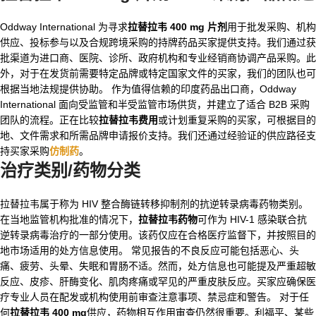
Oddway International 为寻求
拉替拉韦 400 mg 片剂
用于批发采购、机构
供应、投标参与以及合规跨境采购的持牌药品买家提供支持。我们通过获
批渠道为进口商、医院、诊所、政府机构和专业经销商协调产品采购。此
外，对于在发货前需要特定品牌或特定国家文件的买家，我们的团队也可
根据当地法规提供协助。 作为值得信赖的印度药品出口商，Oddway
International 面向受监管和半受监管市场供货，并建立了适合 B2B 采购
团队的流程。正在比较
拉替拉韦费用
或计划重复采购的买家，可根据目的
地、文件需求和所需品牌申请报价支持。我们还通过经验证的供应路径支
持买家采购
仿制药
。
治疗类别/药物分类
拉替拉韦属于称为 HIV 整合酶链转移抑制剂的抗逆转录病毒药物类别。
在当地监管机构批准的情况下，
拉替拉韦药物
可作为 HIV-1 感染联合抗
逆转录病毒治疗的一部分使用。该药仅应在合格医疗监督下，并按照目的
地市场适用的处方信息使用。 常见报告的不良反应可能包括恶心、头
痛、疲劳、头晕、失眠和胃肠不适。然而，处方信息也可能提及严重超敏
反应、皮疹、肝酶变化、肌肉疼痛或罕见的严重皮肤反应。买家应确保医
疗专业人员在配发或机构使用前审查注意事项、禁忌症和警告。 对于任
何
拉替拉韦 400 mg
供应，药物相互作用审查仍然很重要。利福平、某些