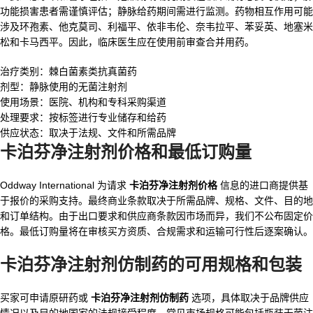
功能损害患者需谨慎评估；静脉给药期间需进行监测。药物相互作用可能
涉及环孢素、他克莫司、利福平、依非韦伦、奈韦拉平、苯妥英、地塞米
松和卡马西平。因此，临床医生应在使用前审查合并用药。
治疗类别：棘白菌素类抗真菌药
剂型：静脉使用的无菌注射剂
使用场景：医院、机构和专科采购渠道
处理要求：按标签进行专业储存和给药
供应状态：取决于法规、文件和所需品牌
卡泊芬净注射剂价格和最低订购量
Oddway International 为请求
卡泊芬净注射剂价格
信息的进口商提供基
于报价的采购支持。最终商业条款取决于所需品牌、规格、文件、目的地
和订单结构。由于出口要求和供应商条款因市场而异，我们不公布固定价
格。最低订购量将在审核买方资质、合规需求和运输可行性后逐案确认。
卡泊芬净注射剂仿制药的可用规格和包装
买家可申请原研药或
卡泊芬净注射剂仿制药
选项，具体取决于品牌供应