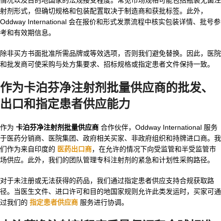
情况以及目的地国家的法规接受程度。常见市场规格可能包括瓶装无菌注
射剂形式，但确切规格和包装配置取决于制造商和获批标签。此外，
Oddway International 会在报价和形式发票流程中核实包装详情、批号参
考和有效期信息。
除非买方书面批准所需品牌或等效选项，否则我们避免替换。因此，医院
和批发商可使采购与处方集要求、招标规格或指定患者文件保持一致。
作为卡泊芬净注射剂批量供应商的批发、
出口和指定患者供应能力
作为
卡泊芬净注射剂批量供应商
合作伙伴，Oddway International 服务
于医药分销商、医院集团、政府相关买家、非政府组织和持牌进口商。我
们作为来自印度的
医药出口商
，在允许的情况下向受监管和半受监管市
场供应。此外，我们的团队管理专科注射剂的紧急和计划性采购路径。
对于未注册或无法获得的药品，我们通过指定患者供应支持合规获取路
径。当医生文件、进口许可和目的地国家规则允许此类发运时，买家可通
过我们的
指定患者供应商
服务进行协调。