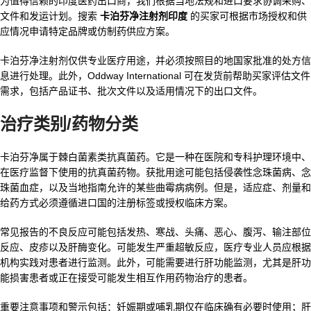
为值得信赖的印度医药出口商，我们根据当地法规和进口要求协调采购、
文件和发运计划。搜索
卡泊芬净注射剂印度
的买家可根据市场授权和供
应情况申请特定品牌或仿制药供应方案。
卡泊芬净注射剂仅供专业医疗用途，并必须按照目的地国家批准的处方信
息进行处理。此外，Oddway International 可在发货前帮助买家评估文件
需求，包括产品证书、批次文件以及适用情况下的出口文件。
治疗类别/药物分类
卡泊芬净属于棘白菌素类抗真菌药。它是一种在医院和专科护理环境中、
在医疗监督下使用的抗真菌药物。获批用途可能包括侵袭性念珠菌病、念
珠菌血症，以及当地指南允许的某些曲霉病病例。但是，适应症、剂量和
给药方式必须遵循进口国的注册标签或授权临床方案。
常见报告的不良反应可能包括发热、寒战、头痛、恶心、腹泻、输注部位
反应、皮疹以及肝酶变化。可能发生严重超敏反应，医疗专业人员应根据
机构实践对患者进行监测。此外，可能需要进行肝功能监测，尤其是肝功
能损害患者或正在接受可能发生相互作用药物治疗的患者。
重要注意事项和警示包括：妊娠期或哺乳期仅在临床确有必要时使用；肝