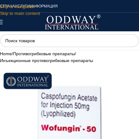
Skip to navigation
СТРАНА
УСЛУГИ
ИНФОРМАЦИЯ
Skip to main content
Home
/
Противогрибковые препараты
/
Инъекционные противогрибковые препараты