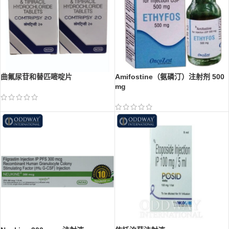
曲氟尿苷和替匹嘧啶片
Amifostine（氨磷汀）注射剂 500
mg