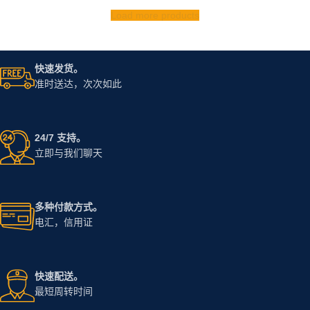
顺铂注射液
长春瑞滨注射液
柔红霉素注射剂 20 mg
G Csf 注射液 - 粒细胞集落刺激因
阿糖胞苷注射液
子注射液
甲氨蝶呤注射液
Epithra 100 mg Epirubicin 注射液
Load more products