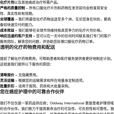
化疗片剂
以及其他癌症治疗所需产品。
严格的质量控制 –
所有口服化疗片剂和药物在发货前均会检查其安全
性、真实性和有效期。
全球覆盖 –
我们将最佳化疗药物运送至多个洲，无论您身在何处，都具
备较快速交付的能力。
成本效益 –
我们能够在全球市场维持极具竞争力的化疗片剂价格。
响应迅速的客户支持 –
您可以在一天中的任何时间联系我们专门的客户
服务团队，解答您的问题，并协助您处理口服化疗药物订单。
透明的化疗药物费用和配送
提前了解化疗药物费用，可帮助患者和医疗服务提供者更好地制定计划。
这就是我们提供以下服务的原因：
清晰报价 –
无隐藏费用。
灵活运输 –
根据您的运输需求和所在地量身定制选项。
批量折扣 –
适用于医院、药房和大批量采购。
您在癌症护理中的可靠合作伙伴
我们不仅仅是一家药品供应商；Oddway International 更是患者护理领域
的合作伙伴。我们致力于提高救命治疗的可及性、可负担性和可靠性。我