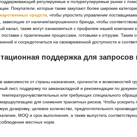
ер, поддерживающий регулируемые и полурегулируемые рынки с по
ции. Покупатели, которые также закупают более широкие категории
екарственных средств
, чтобы упростить управление поставщиками
, зависящие от наличия/запрошенного бренда, чтобы соответствов
й канал, также могут ознакомиться с профилем нашей компании 
поставки с практичными процессами, готовыми к отгрузке. Таким 
чнений и сосредоточиться на своевременной доступности и соотв
нтационная поддержка для запросов
 зависимости от страны назначения, срочности и возможностей гр
ный лист, поддержку по авианакладной и рекомендации по докуме
я температурочувствительных или требующих специального обращ
аршрутизацию для снижения транзитных рисков. Чтобы ускорить 
ую дозировку, целевое количество, предпочтительного производит
наличие, MOQ и срок выполнения, а также выпустить соответству
 соблюдении местных норм.