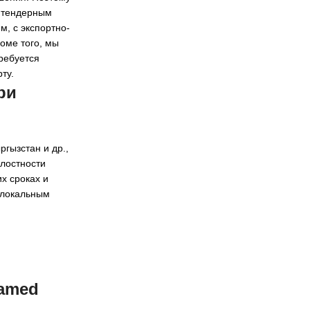
, тендерным
, с экспортно-
оме того, мы
ребуется
ту.
ри
ргызстан и др.,
елостности
х сроках и
м локальным
Named