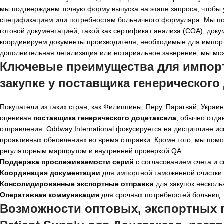
мы подтверждаем точную форму выпуска на этапе запроса, чтобы 
спецификациям или потребностям больничного формуляра. Мы под
готовой документацией, такой как сертификат анализа (COA), доку
координируем документы производителя, необходимые для импортн
дополнительная легализация или нотариальное заверение, мы може
Ключевые преимущества для импорт
закупке у
поставщика генерического
Покупатели из таких стран, как Филиппины, Перу, Парагвай, Украи
оценивая
поставщика генерического доцетаксела
, обычно отда
отправления. Oddway International фокусируется на дисциплине ис
проактивных обновлениях во время отправки. Кроме того, мы помо
регуляторным маршрутом и внутренней проверкой QA.
Поддержка прослеживаемости серий
с согласованием счета и 
Координация документации
для импортной таможенной очистки 
Консолидированные экспортные отправки
для закупок несколь
Оперативная коммуникация
для срочных потребностей больниц
Возможности оптовых, экспортных 