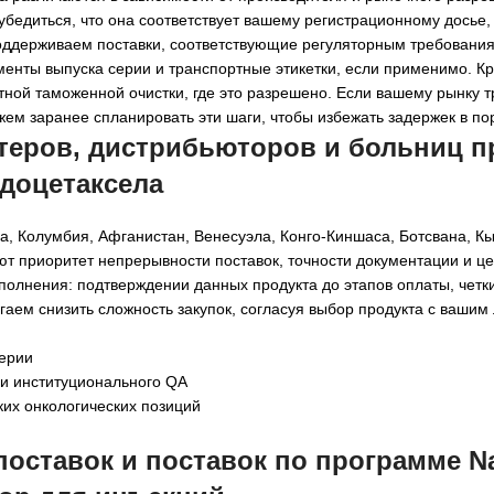
убедиться, что она соответствует вашему регистрационному досье
держиваем поставки, соответствующие регуляторным требованиям
менты выпуска серии и транспортные этикетки, если применимо. Кр
ой таможенной очистки, где это разрешено. Если вашему рынку т
м заранее спланировать эти шаги, чтобы избежать задержек в пор
еров, дистрибьюторов и больниц п
 доцетаксела
на, Колумбия, Афганистан, Венесуэла, Конго-Киншаса, Ботсвана, Кы
ют приоритет непрерывности поставок, точности документации и ц
полнения: подтверждении данных продукта до этапов оплаты, четки
гаем снизить сложность закупок, согласуя выбор продукта с ваши
серии
и институционального QA
ких онкологических позиций
поставок и поставок по программе 