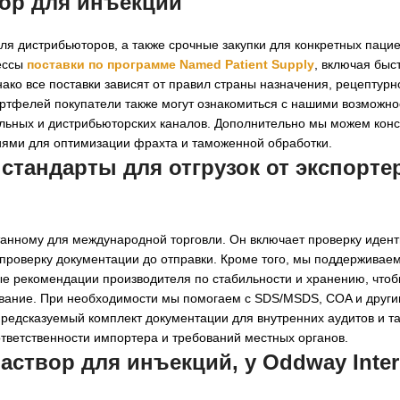
вор для инъекций
ля дистрибьюторов, а также срочные закупки для конкретных пациен
ессы
поставки по программе Named Patient Supply
, включая быс
ко все поставки зависят от правил страны назначения, рецептурн
ортфелей покупатели также могут ознакомиться с нашими возможно
льных и дистрибьюторских каналов. Дополнительно мы можем кон
иями для оптимизации фрахта и таможенной обработки.
 стандарты для отгрузок от
экспорте
анному для международной торговли. Он включает проверку идент
 проверку документации до отправки. Кроме того, мы поддерживаем
ые рекомендации производителя по стабильности и хранению, что
вание. При необходимости мы помогаем с SDS/MSDS, COA и друг
предсказуемый комплект документации для внутренних аудитов и 
ответственности импортера и требований местных органов.
аствор для инъекций, у Oddway Inter