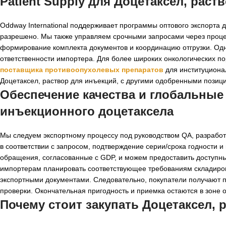
Patient Supply для
Доцетаксел, раст
Oddway International поддерживает программы оптового экспорта д
разрешено. Мы также управляем срочными запросами через проц
формирование комплекта документов и координацию отгрузки. Одна
ответственности импортера. Для более широких онкологических п
поставщика противоопухолевых препаратов
для институциона
Доцетаксел, раствор для инъекций, с другими одобренными позиц
Обеспечение качества и глобальные
инъекционного доцетаксела
Мы следуем экспортному процессу под руководством QA, разработ
в соответствии с запросом, подтверждение серии/срока годности и
обращения, согласованные с GDP, и можем предоставить доступн
импортерам планировать соответствующее требованиям складиро
экспортными документами. Следовательно, покупатели получают 
проверки. Окончательная пригодность и приемка остаются в зоне 
Почему стоит закупать Доцетаксел, р