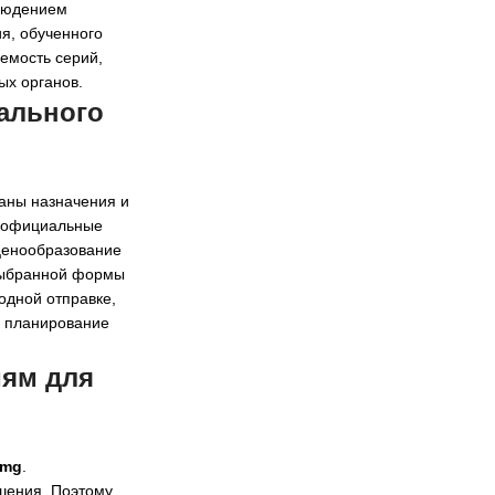
блюдением
я, обученного
емость серий,
ых органов.
мального
раны назначения и
м официальные
ценообразование
 выбранной формы
одной отправке,
м планирование
иям для
 mg
.
ешения. Поэтому