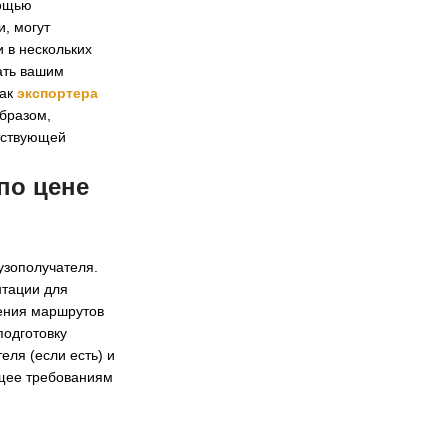
мощью
, могут
 в нескольких
ать вашим
как
экспортера
образом,
етствующей
 по
цене
узополучателя.
нтации для
ения маршрутов
подготовку
еля (если есть) и
ющее требованиям