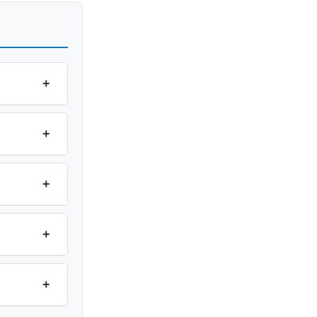
+
+
+
+
+