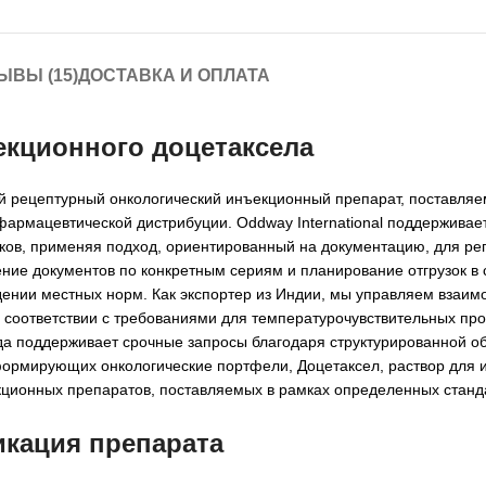
ЫВЫ (15)
ДОСТАВКА И ОПЛАТА
екционного доцетаксела
ый рецептурный онкологический инъекционный препарат, поставля
 фармацевтической дистрибуции. Oddway International поддерживае
иков, применяя подход, ориентированный на документацию, для ре
ие документов по конкретным сериям и планирование отгрузок в с
дении местных норм. Как экспортер из Индии, мы управляем взаим
 соответствии с требованиями для температурочувствительных прод
 поддерживает срочные запросы благодаря структурированной об
формирующих онкологические портфели, Доцетаксел, раствор для 
кционных препаратов, поставляемых в рамках определенных станда
икация препарата