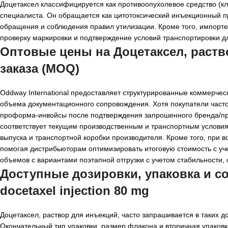
Доцетаксел классифицируется как противоопухолевое средство (к
специалиста. Он обращается как цитотоксический инъекционный пр
обращения и соблюдения правил утилизации. Кроме того, импорте
проверку маркировки и подтверждение условий транспортировки д
Оптовые цены на Доцетаксел, раств
заказа (MOQ)
Oddway International предоставляет структурированные коммерчес
объема документационного сопровождения. Хотя покупатели част
проформа-инвойсы после подтверждения запрошенного бренда/про
соответствует текущим производственным и транспортным услов
выпуска и транспортной коробки производителя. Кроме того, при 
помогая дистрибьюторам оптимизировать итоговую стоимость с у
объемов с вариантами поэтапной отгрузки с учетом стабильности, 
Доступные дозировки, упаковка и 
docetaxel injection 80 mg
Доцетаксел, раствор для инъекций, часто запрашивается в таких д
Окончательный тип упаковки, размер флакона и вторичная упаков