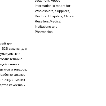
treatment. Above
information is meant for:
Wholesalers, Suppliers,
Doctors, Hospitals, Clinics,
Resellers,Medical
Institutions and
Pharmacies.
емый для
т B2B-закупки для
гулируемых и
оответствии с
одействием с
уктов и товаров,
работке заказов
инъекций, может
ртов качества и