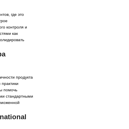
тов, где это
трое
ого контроля и
стями как
солидировать
ра
ичности продукта
 практики
бы помочь
ими стандартными
таможенной
national