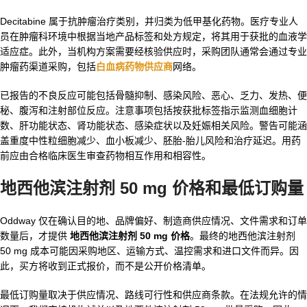
Decitabine 属于抗肿瘤治疗类别，并归类为低甲基化药物。医疗专业人
员在肿瘤科环境中根据当地产品标签和处方规定，将其用于获批的血液学
适应症。此外，当机构方案需要经核验供应时，采购团队通常会通过专业
肿瘤药渠道采购，包括
白血病药物供应商
网络。
已报告的不良反应可能包括骨髓抑制、感染风险、恶心、乏力、发热、便
秘、腹泻和注射部位反应。注意事项包括按获批标签指示监测血细胞计
数、肝功能状态、肾功能状态、感染症状以及妊娠相关风险。警告可能涵
盖重度中性粒细胞减少、血小板减少、胚胎-胎儿风险和治疗延迟。用药
前应由合格临床医生审查药物相互作用和相容性。
地西他滨注射剂 50 mg 价格和最低订购量
Oddway 仅在确认目的地、品牌偏好、制造商供应情况、文件需求和订单
数量后，才提供
地西他滨注射剂 50 mg 价格
。最终的地西他滨注射剂
50 mg 成本可能因采购地区、运输方式、温控需求和进口文件而异。因
此，买方将收到正式报价，而不是公开价格清单。
最低订购量取决于供应情况、路线可行性和供应商条款。在法规允许的情