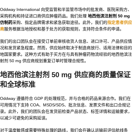
Oddway International 向受监管和半监管市场中的批发商、医院采购方、
采购机构和持证进口商供应肿瘤药品。我们处理
地西他滨注射剂 50 mg
仿制药
采购、指定品牌需求和紧急获取途径。此外，我们的
指定患者供应
商
服务根据当地授权和基于处方的获取规则，支持符合条件的申请。
我们的出口团队会在接受订单前审核收货人信息、进口许可、产品供应情
况和发货紧急程度。然而，供应始终取决于制造商放行、适用法律和目的
地国家要求。这种方式有助于买方在与具有肿瘤药物流经验的地西他滨注
射剂 50 mg 供应商规划重复订单时管理合规性。
地西他滨注射剂 50 mg 供应商的质量保证
和全球标准
Oddway 遵循符合 GDP 的处理规范，并与合格的药品来源合作。我们在
可用情况下支持 COA、MSDS/SDS、批次信息、发票文件和出口合规记
录。此外，我们的团队会在发货前检查产品状态、标签详情和运输要求，
以减少可避免的采购延误。
对于温度敏感或需要特殊处理的路线，我们会在确认运输前评估航线条