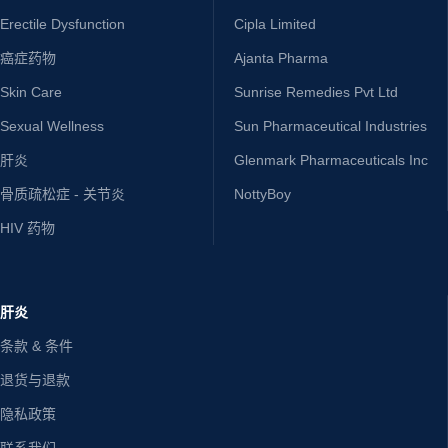
Erectile Dysfunction
Cipla Limited
癌症药物
Ajanta Pharma
Skin Care
Sunrise Remedies Pvt Ltd
Sexual Wellness
Sun Pharmaceutical Industries
肝炎
Glenmark Pharmaceuticals Inc
骨质疏松症 - 关节炎
NottyBoy
HIV 药物
肝炎
条款 & 条件
退货与退款
隐私政策
联系我们