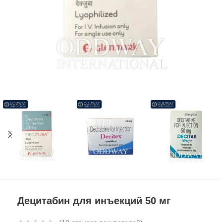
Децитабин для инъекций 50 мг