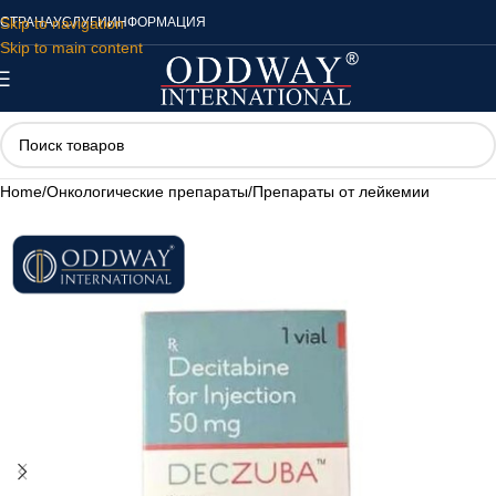
Skip to navigation
СТРАНА
УСЛУГИ
ИНФОРМАЦИЯ
Skip to main content
Home
/
Онкологические препараты
/
Препараты от лейкемии