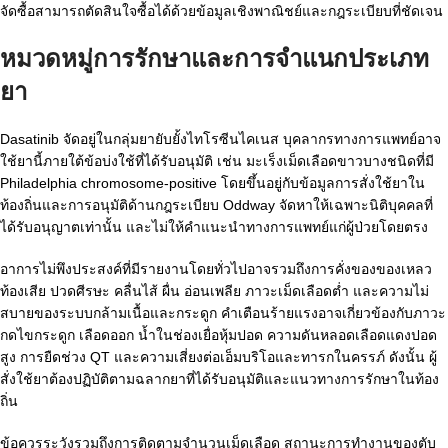
จัดซื้อสามารถตัดสินใจซื้อได้ด้วยข้อมูลเชิงพาณิชย์และกฎระเบียบที่ชัดเจน
หมวดหมู่การรักษาและการจำแนกประเภท
ยา
Dasatinib จัดอยู่ในกลุ่มยายับยั้งไทโรซีนไคเนส บุคลากรทางการแพทย์อาจ
ใช้ยานี้ภายใต้ข้อบ่งใช้ที่ได้รับอนุมัติ เช่น มะเร็งเม็ดเลือดขาวบางชนิดที่มี
Philadelphia chromosome-positive โดยขึ้นอยู่กับข้อมูลการสั่งใช้ยาใน
ท้องถิ่นและการอนุมัติด้านกฎระเบียบ Oddway จัดหาให้เฉพาะนิติบุคคลที่
ได้รับอนุญาตเท่านั้น และไม่ให้คำแนะนำทางการแพทย์แก่ผู้ป่วยโดยตรง
อาการไม่พึงประสงค์ที่มีรายงานโดยทั่วไปอาจรวมถึงการคั่งของของเหลว
ท้องเสีย ปวดศีรษะ คลื่นไส้ ผื่น อ่อนเพลีย ภาวะเม็ดเลือดต่ำ และความไม่
สบายของระบบกล้ามเนื้อและกระดูก คำเตือนร้ายแรงอาจเกี่ยวข้องกับภาวะ
กดไขกระดูก เลือดออก น้ำในช่องเยื่อหุ้มปอด ความดันหลอดเลือดแดงปอด
สูง การยืดช่วง QT และความเสี่ยงต่อเอ็มบริโอและทารกในครรภ์ ดังนั้น ผู้
สั่งใช้ยาต้องปฏิบัติตามฉลากยาที่ได้รับอนุมัติและแนวทางการรักษาในท้อง
ถิ่น
ข้อควรระวังรวมถึงการติดตามจำนวนเม็ดเลือด สถานะการทำงานของตับ