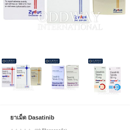
ยาเม็ด Dasatinib