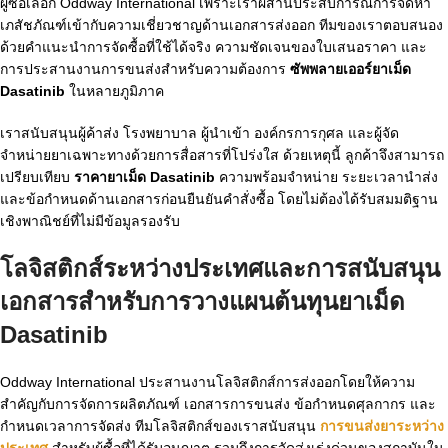
ผู้ซื้อเลือก Oddway International เพราะเราผสานประสบการณ์การจัดหา
เภสัชภัณฑ์เข้ากับความเชี่ยวชาญด้านเอกสารส่งออก ทีมของเราตอบสนอง
ด้วยคำแนะนำการจัดซื้อที่ใช้ได้จริง ความชัดเจนของใบเสนอราคา และ
การประสานงานการขนส่งสำหรับความต้องการ
ซัพพลายเออร์ยาเม็ด
Dasatinib
ในหลายภูมิภาค
เราสนับสนุนผู้ค้าส่ง โรงพยาบาล ผู้นำเข้า องค์กรการกุศล และผู้จัด
จำหน่ายยาเฉพาะทางด้วยการสื่อสารที่โปร่งใส ด้วยเหตุนี้ ลูกค้าจึงสามารถ
เปรียบเทียบ
ราคายาเม็ด Dasatinib
ความพร้อมจำหน่าย ระยะเวลานำส่ง
และข้อกำหนดด้านเอกสารก่อนยืนยันคำสั่งซื้อ โดยไม่ต้องได้รับสมมติฐาน
เชิงพาณิชย์ที่ไม่มีข้อมูลรองรับ
โลจิสติกส์ระหว่างประเทศและการสนับสนุน
เอกสารสำหรับการวางแผนต้นทุนยาเม็ด
Dasatinib
Oddway International ประสานงานโลจิสติกส์การส่งออกโดยให้ความ
สำคัญกับการจัดการผลิตภัณฑ์ เอกสารการขนส่ง ข้อกำหนดศุลกากร และ
กำหนดเวลาการจัดส่ง ทีมโลจิสติกส์ของเราสนับสนุน
การขนส่งยาระหว่าง
ประเทศ
สำหรับผู้ซื้อที่ได้รับอนุญาต รวมถึงการจัดส่งเร่งด่วนของสถาบันใน