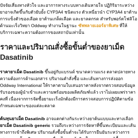
ปัจจัยเสี่ยงทางหัวใจ และอาการทางระบบทางเดินหายใจ ปฏิกิริยาระหว่าง
ยาอาจเกิดขึ้นกับตัวยับยั้ง CYP3A4 ชนิดแรง ตัวเหนี่ยวนำ CYP3A4 ยาต้าน
การแข็งตัวของเลือด ยาต้านเกล็ดเลือด และยาลดกรด สำหรับพอร์ตโฟลิโอ
ด้านมะเร็งวิทยา Oddway ทำงานในฐานะ
ซัพพลายเออร์ยาพิเศษ
ที่ให้
บริการเฉพาะความต้องการของสถาบันเท่านั้น
ราคาและปริมาณสั่งซื้อขั้นต่ำของยาเม็ด
Dasatinib
ราคายาเม็ด Dasatinib
ขึ้นอยู่กับแบรนด์ ขนาดความแรง ตลาดปลายทาง
ความต้องการด้านเอกสาร ปริมาณคำสั่งซื้อ และเส้นทางการส่งออก
Oddway International ให้ราคาตามใบเสนอราคาหลังจากตรวจสอบข้อมูล
รับรองของผู้นำเข้าและความพร้อมของผลิตภัณฑ์แล้ว เราไม่เผยแพร่ราคา
คงที่ เนื่องจากการจัดซื้อยามะเร็งมักต้องมีการตรวจสอบการปฏิบัติตามข้อ
กำหนดเฉพาะของแต่ละตลาด
ต้นทุนยาเม็ด Dasatinib
อาจแตกต่างกันระหว่างยาต้นแบบและทางเลือก
ยาเม็ด Dasatinib generic
รวมถึงระหว่างการจัดหาที่ขึ้นทะเบียนและเส้น
ทางการเข้าถึงพิเศษ ปริมาณสั่งซื้อขั้นต่ำจะได้รับการยืนยันระหว่างการ