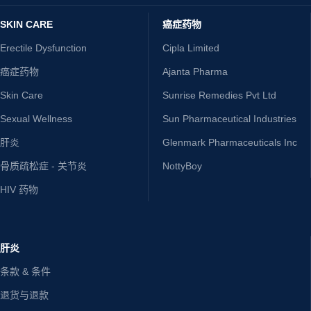
SKIN CARE
癌症药物
Erectile Dysfunction
Cipla Limited
癌症药物
Ajanta Pharma
Skin Care
Sunrise Remedies Pvt Ltd
Sexual Wellness
Sun Pharmaceutical Industries
肝炎
Glenmark Pharmaceuticals Inc
骨质疏松症 - 关节炎
NottyBoy
HIV 药物
肝炎
条款 & 条件
退货与退款