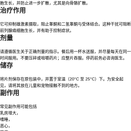
胞生长，并防止进一步扩散，尤其是向骨骼扩散。
治疗作用
它可抑制雄激素摄取，阻止睾酮和二氢睾酮与受体结合。这种干扰可阻断
前列腺癌细胞生长，并有助于控制症状。
剂量
请遵循医生关于正确剂量的指示。餐后用一杯水送服，并尽量每天在同一
时间服用。不要压碎或咀嚼药片；应整片吞服。停药前务必咨询医生。
储存
将片剂保存在原包装中，并置于室温（20°C 至 25°C）下。为安全起
见，请将其放在儿童和宠物接触不到的地方。
副作用
常见副作用可能包括
乳房增大，
嗜睡，
恶心，