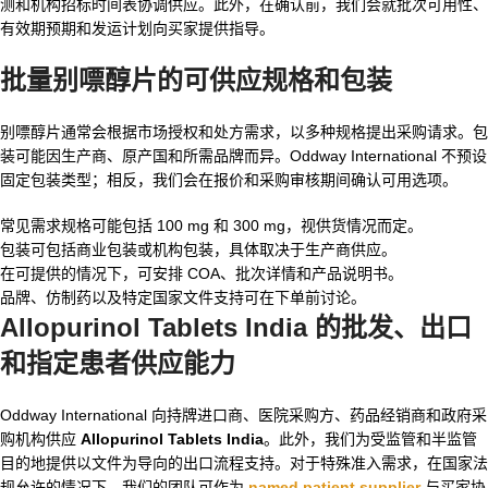
测和机构招标时间表协调供应。此外，在确认前，我们会就批次可用性、
有效期预期和发运计划向买家提供指导。
批量别嘌醇片的可供应规格和包装
别嘌醇片通常会根据市场授权和处方需求，以多种规格提出采购请求。包
装可能因生产商、原产国和所需品牌而异。Oddway International 不预设
固定包装类型；相反，我们会在报价和采购审核期间确认可用选项。
常见需求规格可能包括 100 mg 和 300 mg，视供货情况而定。
包装可包括商业包装或机构包装，具体取决于生产商供应。
在可提供的情况下，可安排 COA、批次详情和产品说明书。
品牌、仿制药以及特定国家文件支持可在下单前讨论。
Allopurinol Tablets India 的批发、出口
和指定患者供应能力
Oddway International 向持牌进口商、医院采购方、药品经销商和政府采
购机构供应
Allopurinol Tablets India
。此外，我们为受监管和半监管
目的地提供以文件为导向的出口流程支持。对于特殊准入需求，在国家法
规允许的情况下，我们的团队可作为
named patient supplier
与买家协