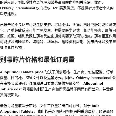
的适应症，例如慢性痛风管理和某些高尿酸血症相关疾病。然而，
Oddway International 仅向授权 B2B 买家供货，不提供针对患者个人的
医疗建议。
已报告的不良反应可能包括皮疹、胃肠不适、头痛、嗜睡或肝功能检测变
化。严重超敏反应可能罕见发生，并需要医学评估。肾功能损害、肝脏问
题、妊娠、哺乳及既往药物反应史通常需要采取预防措施。药物相互作用
可能涉及硫唑嘌呤、巯嘌呤、华法林、噻嗪类利尿剂、氨苄西林以及某些
细胞毒性药物。
别嘌醇片价格和最低订购量
Allopurinol Tablets price
取决于所需规格、生产商、包装配置、订单
数量、目的地、监管文件以及运输方式。因此，Oddway International 会
在审核买家许可证详情和进口要求后提供报价支持。
Allopurinol
Tablets cost
可能因仿制药生产商和所需品牌不同而有所差异，并受供
货情况影响。
最低订购量取决于市场、文件工作量和出口可行性。对于
bulk
Allopurinol Tablets
，我们的采购团队可根据医院采购周期、经销商预