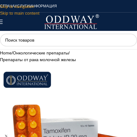
Skip to navigation
СТРАНА
УСЛУГИ
ИНФОРМАЦИЯ
Skip to main content
Home
/
Онкологические препараты
/
Препараты от рака молочной железы