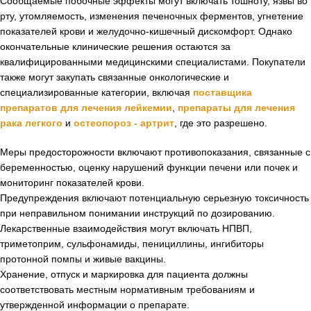
Сообщаемые побочные эффекты могут включать тошноту, язвы во
рту, утомляемость, изменения печеночных ферментов, угнетение
показателей крови и желудочно-кишечный дискомфорт. Однако
окончательные клинические решения остаются за
квалифицированными медицинскими специалистами. Покупатели
также могут закупать связанные онкологические и
специализированные категории, включая
поставщика
препаратов для лечения лейкемии
,
препараты для лечения
рака легкого
и
остеопороз - артрит
, где это разрешено.
Меры предосторожности включают противопоказания, связанные с
беременностью, оценку нарушений функции печени или почек и
мониторинг показателей крови.
Предупреждения включают потенциальную серьезную токсичность
при неправильном понимании инструкций по дозированию.
Лекарственные взаимодействия могут включать НПВП,
триметоприм, сульфонамиды, пенициллины, ингибиторы
протонной помпы и живые вакцины.
Хранение, отпуск и маркировка для пациента должны
соответствовать местным нормативным требованиям и
утвержденной информации о препарате.