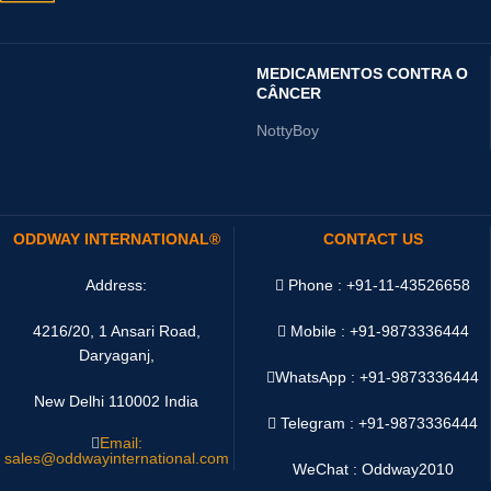
MEDICAMENTOS CONTRA O
CÂNCER
NottyBoy
ODDWAY INTERNATIONAL®
CONTACT US
Address:
Phone : +91-11-43526658
4216/20, 1 Ansari Road,
Mobile : +91-9873336444
Daryaganj,
WhatsApp :
+91-9873336444
New Delhi 110002 India
Telegram : +91-9873336444
Email:
sales@oddwayinternational.com
WeChat : Oddway2010