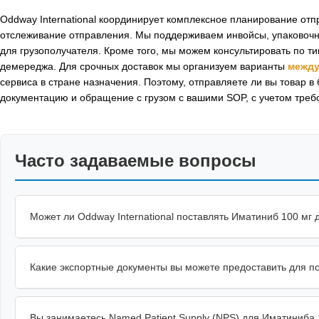
Oddway International координирует комплексное планирование отпр
отслеживание отправления. Мы поддерживаем инвойсы, упаковоч
для грузополучателя. Кроме того, мы можем консультировать по т
демереджа. Для срочных доставок мы организуем варианты
между
сервиса в стране назначения. Поэтому, отправляете ли вы товар в
документацию и обращение с грузом с вашими SOP, с учетом треб
Часто задаваемые вопросы
Может ли Oddway International поставлять Иматиниб 100 мг
Какие экспортные документы вы можете предоставить для п
Вы занимаетесь Named Patient Supply (NPS) для Иматиниба 