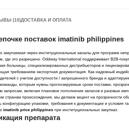
ЫВЫ (10)
ДОСТАВКА И ОПЛАТА
епочке поставок
imatinib philippines
о закупаемая через институциональные каналы для программ неп
м, где это разрешено. Oddway International поддерживает B2B-пок
ючая больницы, специализированных дистрибьюторов и лицензиров
ующая требованиям экспортная документация. Как надежный индий
ителей с учетом доступности / запрошенного бренда и адаптируе
команды, которым нужны прогнозируемые сроки поставки, прозрач
м запросам, включая плановое пополнение запасов и разовые имп
м странам происхождения, мы делаем акцент на прозрачности об
ть конфигурацию упаковки, требования к документации и условия 
ую
imatinib price philippines
при институциональных закупках.
икация препарата