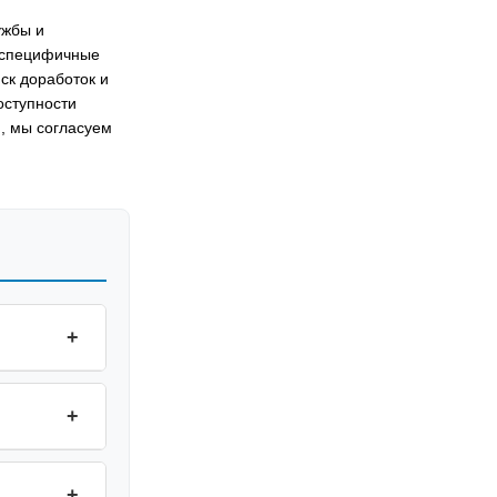
ужбы и
, специфичные
ск доработок и
оступности
и, мы согласуем
+
+
+