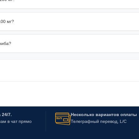
100 мг?
ниба?
24/7.
Несколько вариантов оплаты
ам в чат прямо
Телеграфный перевод, L/C