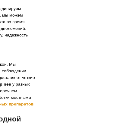
ординируем
о, мы можем
кта во время
редположений.
у, надежность
вкой. Мы
и соблюдении
доставляет четкие
ppines
у разных
перечнем
аботки местными
ных препаратов
одной