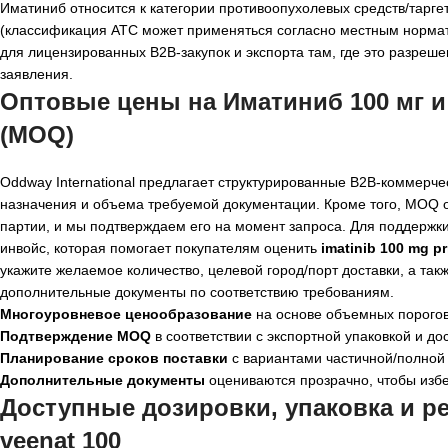
Иматиниб относится к категории противоопухолевых средств/тарге
(классификация ATC может применяться согласно местным норматив
для лицензированных B2B-закупок и экспорта там, где это разреш
заявления.
Оптовые цены на Иматиниб 100 мг и
(MOQ)
Oddway International предлагает структурированные B2B-коммерч
назначения и объема требуемой документации. Кроме того, MOQ 
партии, и мы подтверждаем его на момент запроса. Для поддерж
инвойс, которая помогает покупателям оценить
imatinib 100 mg pr
укажите желаемое количество, целевой город/порт доставки, а та
дополнительные документы по соответствию требованиям.
Многоуровневое ценообразование
на основе объемных порогов
Подтверждение MOQ
в соответствии с экспортной упаковкой и до
Планирование сроков поставки
с вариантами частичной/полной о
Дополнительные документы
оцениваются прозрачно, чтобы избе
Доступные дозировки, упаковка и р
veenat 100