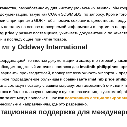
м качества, разработанному для институциональных закупок. Мы ко
документацию, такую как COA и SDS/MSDS, по запросу. Кроме тог
вии с принципами GDP, чтобы помочь сохранить целостность проду
ать поставку на основе проверяемой информации о партии, а не п
mg price
у разных поставщиков, учитывать документацию по качеств
ки и последующее принятие товара.
мг у Oddway International
координацией, точностью документации и экспортно-готовой упако
обходим надежный источник поставок для
imatinib philippines
, пр
 варианты производителей, проверяет возможность экспорта и пре
почное подразделение больницы и сравниваете
imatinib price phili
чала согласуя поставку с вашим маршрутом таможенной очистки и 
ржек и более плавную приемку в пункте назначения, с учетом обр
и также могут привлекать нас как
поставщика специализирован
нескольким направлениям, где это разрешено.
нтационная поддержка для
междунар