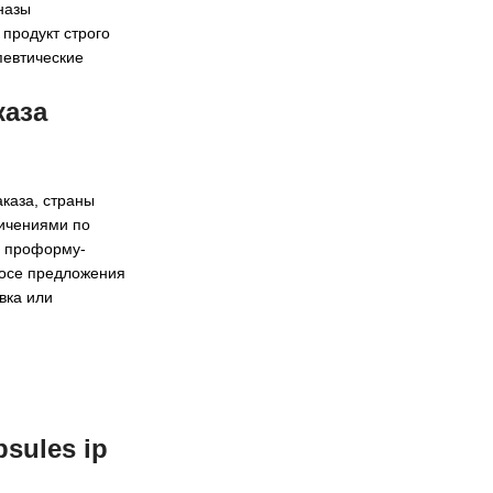
назы
продукт строго
певтические
каза
аказа, страны
ничениями по
ь проформу-
росе предложения
вка или
psules ip