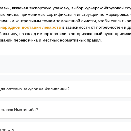
авки, включая экспортную упаковку, выбор курьерской/грузовой сл
ные листы, применимые сертификаты и инструкции по маркировке
ипичным контрольным точкам таможенной очистки, чтобы снизить ри
народной доставки лекарств
в зависимости от потребностей и д
 больницу, на склад импортера или в авторизованный пункт приемк
ований перевозчика и местных нормативных правил.
 для оптовых закупок на Филиппины?
оставок Иматиниба?
100 мг?