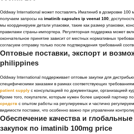
Oddway International может поставлять Иматиниб в дозировке 100 
получаем запросы на
imatinib capsules ip veenat 100
; доступност
мы координируем детали упаковки, такие как размер упаковки, ко
правилами страны-импортера. Регуляторная поддержка может вкл
окончательное принятие зависит от местных нормативных требова
согласуем отправку только после подтверждения требований соотве
Оптовые поставки, экспорт и возмож
philippines
Oddway International поддерживает оптовые закупки для дистрибью
специфическими заказами в рамках соответствующих требования
patient supply
с консультацией по документации, организацией ку
Кроме того, покупатели, которым нужен более широкий партнер по
средств
с опытом работы на регулируемых и частично регулируе
видимости поставки, что особенно важно при управлении контрол
Обеспечение качества и глобальные
закупок по
imatinib 100mg price