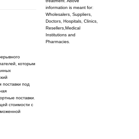
treatment. Above
information is meant for:
Wholesalers, Suppliers,
Doctors, Hospitals, Clinics,
Resellers,Medical
Institutions and
Pharmacies.
рерывного
упателей, которым
анных
ский
м поставки под
ная
ортные поставки.
щей стоимости с
таможенной