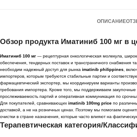
ОПИСАНИЕ
ОТЗ
Обзор продукта
Иматиниб 100 мг
в ц
Иматиниб 100 мг
— рецептурная онкологическая молекула, широк
обеспечения, тендерных поставок и трансграничного снабжения та
необходим надежный доступ для рынка
imatinib philippines
, вкл
импортеров, которым требуются стабильные партии и соответств
фармацевтический экспортер, мы координируем варианты производ
требования импортера. Кроме того, мы поддерживаем закупочные 
прослеживаемость партий и оперативная коммуникация по срочны
Для покупателей, сравнивающих
imatinib 100mg price
по различны
доставкой, а не на розничных ценах. Поэтому мы помогаем оцени
очистки в стране назначения, которые часто влияют на фактическ
Терапевтическая категория/Классиф