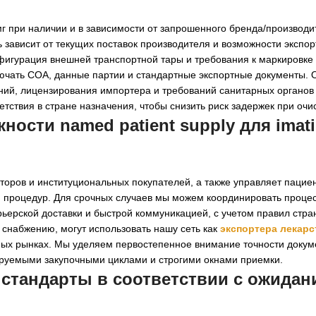
мг при наличии и в зависимости от запрошенного бренда/производи
ь зависит от текущих поставок производителя и возможности экспор
нфигурация внешней транспортной тары и требования к маркировке 
ючать COA, данные партии и стандартные экспортные документы. 
ний, лицензирования импортера и требований санитарных органов
тствия в стране назначения, чтобы снизить риск задержек при очис
ности named patient supply для
imat
торов и институциональных покупателей, а также управляет пациен
м процедур. Для срочных случаев мы можем координировать проц
рьерской доставки и быстрой коммуникацией, с учетом правил стра
 снабжению, могут использовать нашу сеть как
экспортера лекар
мых рынках. Мы уделяем первостепенное внимание точности докум
ируемыми закупочными циклами и строгими окнами приемки.
 стандарты в соответствии с ожида