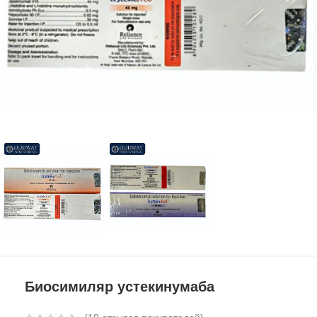
Биосимиляр устекинумаба