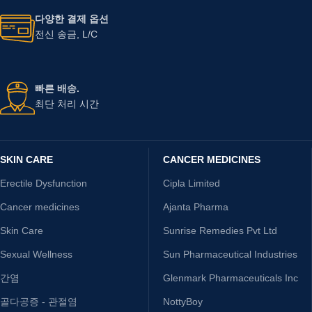
다양한 결제 옵션
전신 송금, L/C
빠른 배송.
최단 처리 시간
SKIN CARE
CANCER MEDICINES
Erectile Dysfunction
Cipla Limited
Cancer medicines
Ajanta Pharma
Skin Care
Sunrise Remedies Pvt Ltd
Sexual Wellness
Sun Pharmaceutical Industries
간염
Glenmark Pharmaceuticals Inc
골다공증 - 관절염
NottyBoy