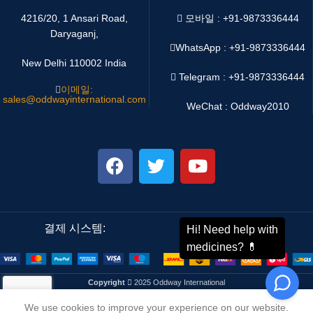
4216/20, 1 Ansari Road,
모바일 : +91-9873336444
Daryaganj,
WhatsApp :
+91-9873336444
New Delhi 110002 India
Telegram : +91-9873336444
이메일:
sales@oddwayinternational.com
WeChat : Oddway2010
결제 시스템:
배송 시스템:
Copyright
2025 Oddway International
We use cookies to improve your experience on our website.