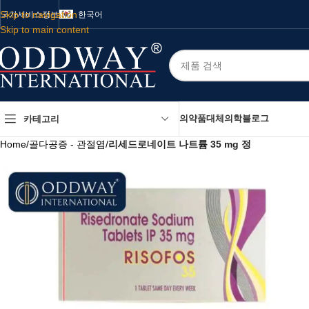
Skip to navigation
국가
서비스
정보
한국어
Skip to main content
의약품
대체의학
블로그
카테고리
Home
/
골다공증 - 관절염
/
리세드로네이트 나트륨 35 mg 정