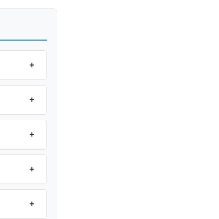
+
+
+
+
+