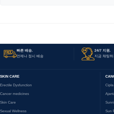
빠른 배송.
24/7 지원.
언제나 정시 배송
지금 채팅하
SKIN CARE
CAN
Erectile Dysfunction
Cipla
Cancer medicines
Ajan
Skin Care
Sunr
Sexual Wellness
Sun P